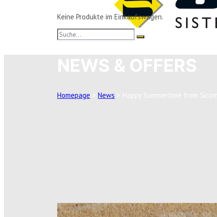
Keine Produkte im Einkaufswagen.
NEWS & OFFERS
Homepage
>
News
>
Happy Summertime from Sicom