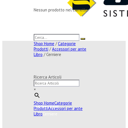
Nessun prodotto nel carrello.
Shop Home
/
Categorie
Prodotti
/
Accessori per ante
Libro
/ Cerniere
Ricerca Articoli
×
Shop Home
Categorie
CERNIERE
Prodotti
Accessori per ante
Libro
Cerniere