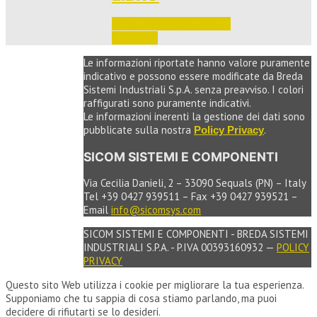
Accedi per vedere i prezzi 
e ordinare
Le informazioni riportate hanno valore puramente
indicativo e possono essere modificate da Breda
Sistemi Industriali S.p.A. senza preavviso. I colori
raffigurati sono puramente indicativi.
Le informazioni inerenti la gestione dei dati sono
pubblicate sulla nostra
.
Policy Privacy
SICOM SISTEMI E COMPONENTI
Via Cecilia Danieli, 2 – 33090 Sequals (PN) – Italy
Tel +39 0427 939511 – Fax +39 0427 939521 –
Email
info@sicomsys.com
SICOM SISTEMI E COMPONENTI - BREDA SISTEMI
INDUSTRIALI S.P.A. - P.IVA 00393160932 —
POLICY
PRIVACY
Questo sito Web utilizza i cookie per migliorare la tua esperienza.
Supponiamo che tu sappia di cosa stiamo parlando, ma puoi
decidere di rifiutarti se lo desideri.