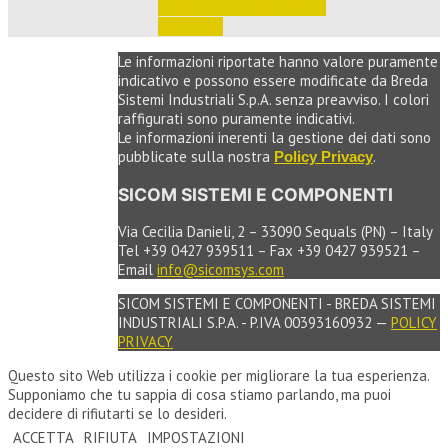
Accedi per vedere i prezzi 
e ordinare
Le informazioni riportate hanno valore puramente
indicativo e possono essere modificate da Breda
Sistemi Industriali S.p.A. senza preavviso. I colori
raffigurati sono puramente indicativi.
Le informazioni inerenti la gestione dei dati sono
pubblicate sulla nostra
.
Policy Privacy
SICOM SISTEMI E COMPONENTI
Via Cecilia Danieli, 2 – 33090 Sequals (PN) – Italy
Tel +39 0427 939511 – Fax +39 0427 939521 –
Email
info@sicomsys.com
SICOM SISTEMI E COMPONENTI - BREDA SISTEMI
INDUSTRIALI S.P.A. - P.IVA 00393160932 —
POLICY
PRIVACY
Questo sito Web utilizza i cookie per migliorare la tua esperienza.
Supponiamo che tu sappia di cosa stiamo parlando, ma puoi
decidere di rifiutarti se lo desideri.
ACCETTA
RIFIUTA
IMPOSTAZIONI