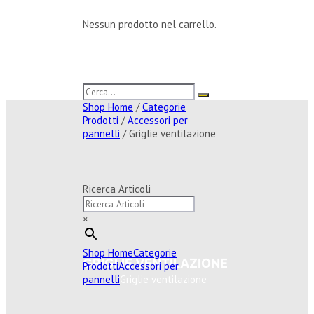
Nessun prodotto nel carrello.
Shop Home
/
Categorie
Prodotti
/
Accessori per
pannelli
/ Griglie ventilazione
Ricerca Articoli
×
Shop Home
Categorie
GRIGLIE VENTILAZIONE
Prodotti
Accessori per
pannelli
Griglie ventilazione