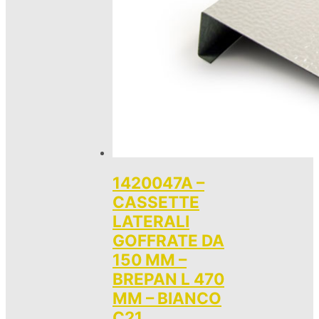
1420047A –
CASSETTE
LATERALI
GOFFRATE DA
150 MM –
BREPAN L 470
MM – BIANCO
C21