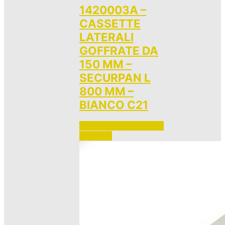
1420003A –
CASSETTE
LATERALI
GOFFRATE DA
150 MM –
SECURPAN L
800 MM –
BIANCO C21
Accedi per vedere i prezzi 
e ordinare