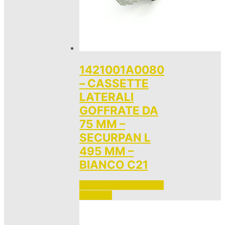
1421001A0080
– CASSETTE
LATERALI
GOFFRATE DA
75 MM –
SECURPAN L
495 MM –
BIANCO C21
Accedi per vedere i prezzi 
e ordinare