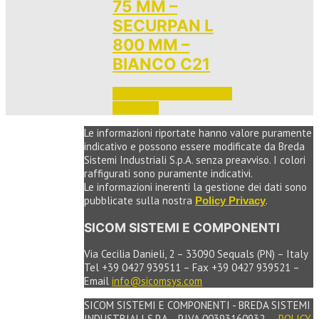
75 MM –
SECURPAN L
800 MM –
BIANCO C21
Accedi per vedere i prezzi 
e ordinare
Le informazioni riportate hanno valore puramente
indicativo e possono essere modificate da Breda
Sistemi Industriali S.p.A. senza preavviso. I colori
raffigurati sono puramente indicativi.
Le informazioni inerenti la gestione dei dati sono
pubblicate sulla nostra
.
Policy Privacy
SICOM SISTEMI E COMPONENTI
Via Cecilia Danieli, 2 – 33090 Sequals (PN) – Italy
Tel +39 0427 939511 – Fax +39 0427 939521 –
Email
info@sicomsys.com
SICOM SISTEMI E COMPONENTI - BREDA SISTEMI
INDUSTRIALI S.P.A. - P.IVA 00393160932 —
POLICY