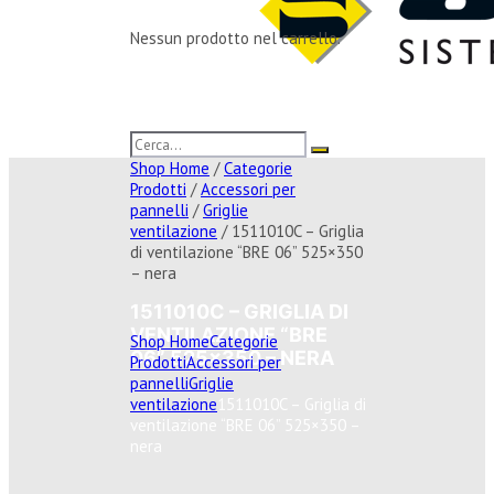
Nessun prodotto nel carrello.
Shop Home
/
Categorie
Prodotti
/
Accessori per
pannelli
/
Griglie
ventilazione
/ 1511010C – Griglia
di ventilazione “BRE 06” 525×350
– nera
1511010C – GRIGLIA DI
VENTILAZIONE “BRE
Shop Home
Categorie
06” 525×350 – NERA
Prodotti
Accessori per
pannelli
Griglie
ventilazione
1511010C – Griglia di
ventilazione “BRE 06” 525×350 –
nera