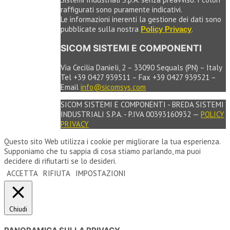
raffigurati sono puramente indicativi.
Le informazioni inerenti la gestione dei dati sono
pubblicate sulla nostra
.
Policy Privacy
SICOM SISTEMI E COMPONENTI
Via Cecilia Danieli, 2 – 33090 Sequals (PN) – Italy
Tel +39 0427 939511 – Fax +39 0427 939521 –
Email
info@sicomsys.com
SICOM SISTEMI E COMPONENTI - BREDA SISTEMI
INDUSTRIALI S.P.A. - P.IVA 00393160932 —
POLICY
PRIVACY
Questo sito Web utilizza i cookie per migliorare la tua esperienza.
Supponiamo che tu sappia di cosa stiamo parlando, ma puoi
decidere di rifiutarti se lo desideri.
ACCETTA
RIFIUTA
IMPOSTAZIONI
Chiudi