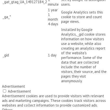
_gat_gtag_UA_149127184_2
minute
users.
1 year
Google Analytics sets this
1
_ga_*
cookie to store and count
month
page views.
4 days
Installed by Google
Analytics, _gid cookie stores
information on how visitors
use a website, while also
creating an analytics report
of the website's
_gid
1 day
performance. Some of the
data that are collected
include the number of
visitors, their source, and the
pages they visit
anonymously.
Advertisement
Advertisement
Advertisement cookies are used to provide visitors with relevant
ads and marketing campaigns. These cookies track visitors across
websites and collect information to provide customized ads.
Others