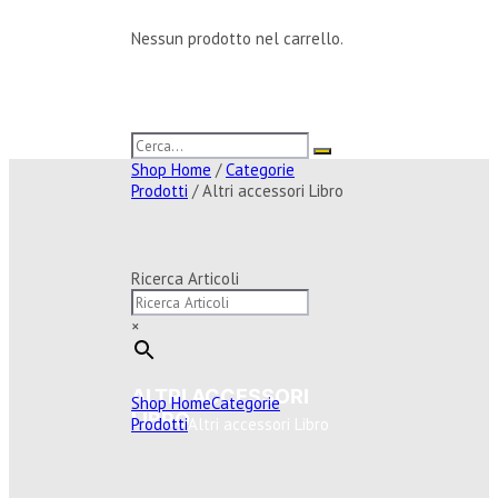
Nessun prodotto nel carrello.
Shop Home
/
Categorie
Prodotti
/ Altri accessori Libro
Ricerca Articoli
×
ALTRI ACCESSORI
Shop Home
Categorie
LIBRO
Prodotti
Altri accessori Libro