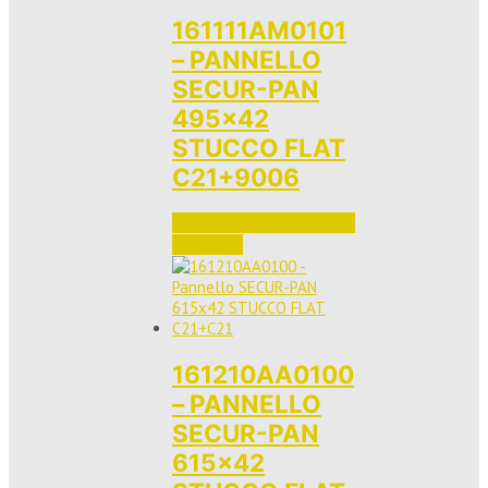
161111AM0101
– PANNELLO
SECUR-PAN
495×42
STUCCO FLAT
C21+9006
Accedi per vedere i prezzi 
e ordinare
161210AA0100
– PANNELLO
SECUR-PAN
615×42