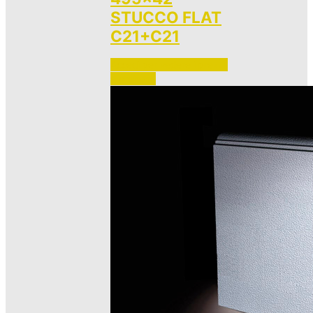
STUCCO FLAT
C21+C21
Accedi per vedere i prezzi 
e ordinare