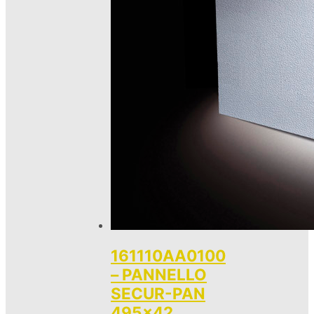
161110AA0100
– PANNELLO
SECUR-PAN
495×42