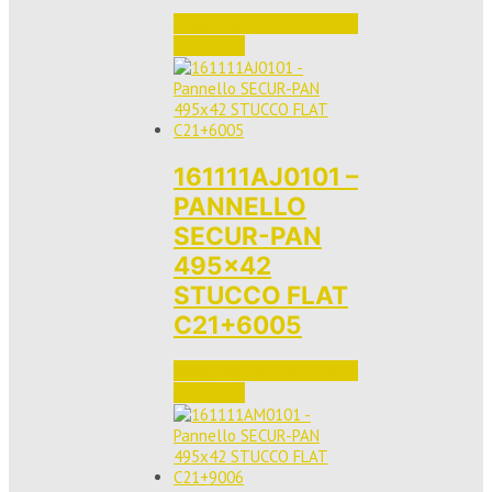
Accedi per vedere i prezzi 
e ordinare
161111AJ0101 –
PANNELLO
SECUR-PAN
495×42
STUCCO FLAT
C21+6005
Accedi per vedere i prezzi 
e ordinare