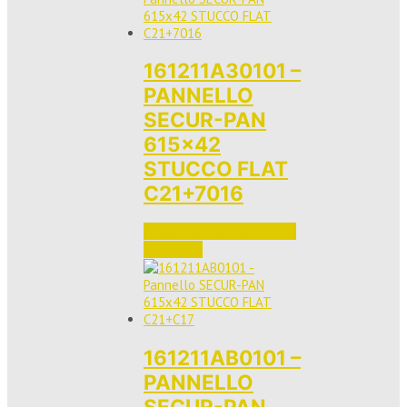
161211A30101 –
PANNELLO
SECUR-PAN
615×42
STUCCO FLAT
C21+7016
Accedi per vedere i prezzi 
e ordinare
161211AB0101 –
PANNELLO
SECUR-PAN