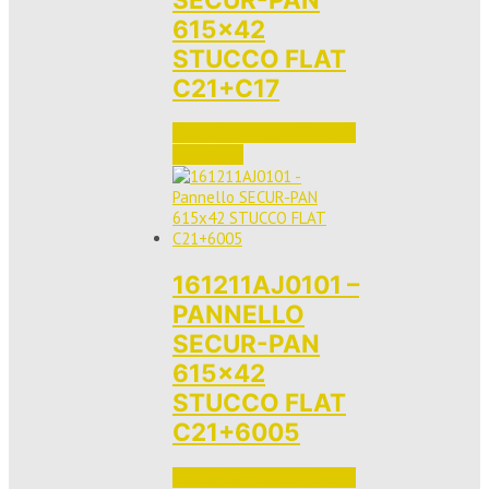
615×42
STUCCO FLAT
C21+C17
Accedi per vedere i prezzi 
e ordinare
161211AJ0101 –
PANNELLO
SECUR-PAN
615×42
STUCCO FLAT
C21+6005
Accedi per vedere i prezzi 