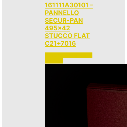
161111A30101 –
PANNELLO
SECUR-PAN
495×42
STUCCO FLAT
C21+7016
Accedi per vedere i prezzi 
e ordinare