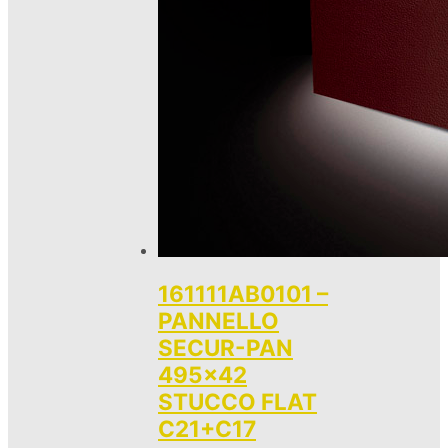
161111AB0101 –
PANNELLO
SECUR-PAN
495×42
STUCCO FLAT
C21+C17