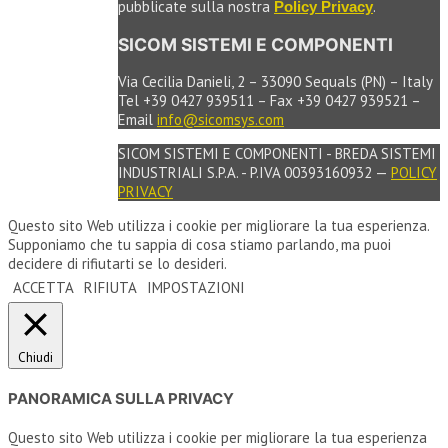
pubblicate sulla nostra
.
Policy Privacy
SICOM SISTEMI E COMPONENTI
Via Cecilia Danieli, 2 – 33090 Sequals (PN) – Italy
Tel +39 0427 939511 – Fax +39 0427 939521 –
Email
info@sicomsys.com
SICOM SISTEMI E COMPONENTI - BREDA SISTEMI
INDUSTRIALI S.P.A. - P.IVA 00393160932 —
POLICY
PRIVACY
Questo sito Web utilizza i cookie per migliorare la tua esperienza.
Supponiamo che tu sappia di cosa stiamo parlando, ma puoi
decidere di rifiutarti se lo desideri.
ACCETTA
RIFIUTA
IMPOSTAZIONI
Chiudi
PANORAMICA SULLA PRIVACY
Questo sito Web utilizza i cookie per migliorare la tua esperienza