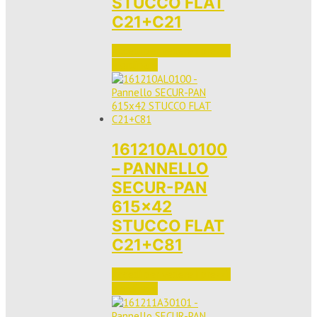
STUCCO FLAT
C21+C21
Accedi per vedere i prezzi 
e ordinare
161210AL0100
– PANNELLO
SECUR-PAN
615×42
STUCCO FLAT
C21+C81
Accedi per vedere i prezzi 
e ordinare