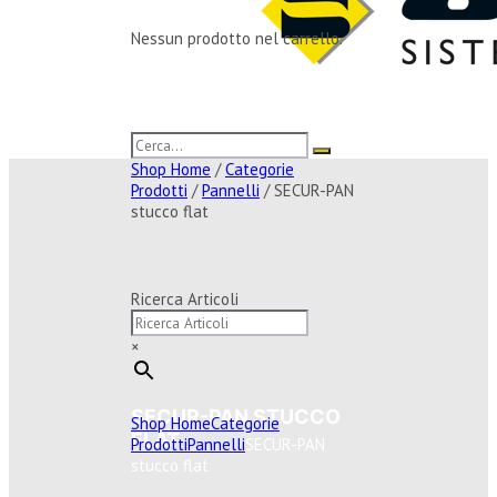
Nessun prodotto nel carrello.
Shop Home
/
Categorie
Prodotti
/
Pannelli
/ SECUR-PAN
stucco flat
Ricerca Articoli
×
SECUR-PAN STUCCO
Shop Home
Categorie
FLAT
Prodotti
Pannelli
SECUR-PAN
stucco flat