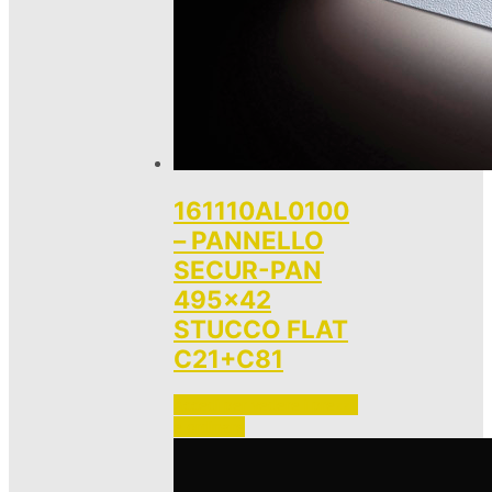
161110AL0100
– PANNELLO
SECUR-PAN
495×42
STUCCO FLAT
C21+C81
Accedi per vedere i prezzi 
e ordinare