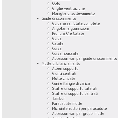
Oblò
Griglie ventilazione
Maniglie di sollevamento
Guide di scorrimento
Guide assemblate complete
Angolari e guarnizioni
Profili a 'C' e Calate
Guide
Calate
Curve
Curve ribassate
Accessori vari per guide di scorrimento
Molle di bilanciamento
Alberi supporto
Giunti centrali
Molle zincate
Coni e flangie di carica
Staffe di supporto laterali
Staffe di supporto centrali
Tamburi
Paracadute molle
Microinterruttori per paracadute
Accessori vari per gruppi molle