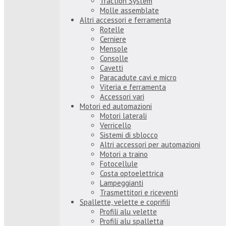
Traction System
Molle assemblate
Altri accessori e ferramenta
Rotelle
Cerniere
Mensole
Consolle
Cavetti
Paracadute cavi e micro
Viteria e ferramenta
Accessori vari
Motori ed automazioni
Motori laterali
Verricello
Sistemi di sblocco
Altri accessori per automazioni
Motori a traino
Fotocellule
Costa optoelettrica
Lampeggianti
Trasmettitori e riceventi
Spallette, velette e coprifili
Profili alu velette
Profili alu spalletta