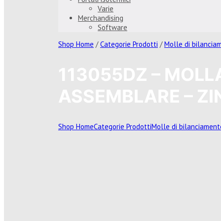
Varie
Merchandising
Software
Shop Home
/
Categorie Prodotti
/
Molle di bilancia
113055DZ – MOLLA
ASSEMBLARE – ZI
Shop Home
Categorie Prodotti
Molle di bilanciament