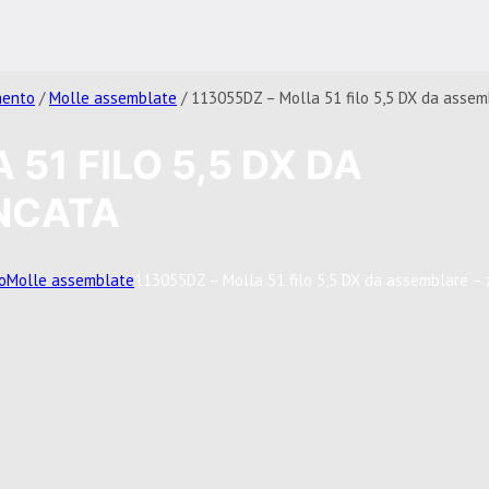
mento
/
Molle assemblate
/ 113055DZ – Molla 51 filo 5,5 DX da assem
 51 FILO 5,5 DX DA
NCATA
o
Molle assemblate
113055DZ – Molla 51 filo 5,5 DX da assemblare – 