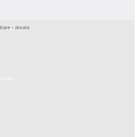
blare – zincata
zincata