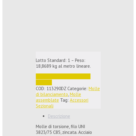
Lotto Standard: 1 – Peso:
18,8689 kg al metro lineare.
Accedi per vedere i prezzi e 
ordinare
COD:
113290DZ
Categorie:
Molle
di bilanciamento
,
Molle
assemblate
Tag:
Accessori
Sezionali
Descrizione
Molle di torsione, filo UNI
3823/75 C85, zincata. Acciaio