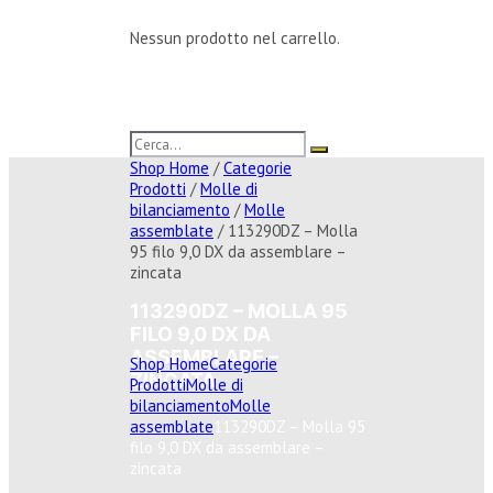
Nessun prodotto nel carrello.
Shop Home
/
Categorie
Prodotti
/
Molle di
bilanciamento
/
Molle
assemblate
/ 113290DZ – Molla
95 filo 9,0 DX da assemblare –
zincata
113290DZ – MOLLA 95
FILO 9,0 DX DA
ASSEMBLARE –
Shop Home
Categorie
ZINCATA
Prodotti
Molle di
bilanciamento
Molle
assemblate
113290DZ – Molla 95
filo 9,0 DX da assemblare –
zincata