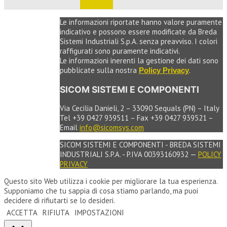
e ordinare
Le informazioni riportate hanno valore puramente
indicativo e possono essere modificate da Breda
Sistemi Industriali S.p.A. senza preavviso. I colori
raffigurati sono puramente indicativi.
Le informazioni inerenti la gestione dei dati sono
pubblicate sulla nostra
.
Policy Privacy
SICOM SISTEMI E COMPONENTI
Via Cecilia Danieli, 2 – 33090 Sequals (PN) – Italy
Tel +39 0427 939511 – Fax +39 0427 939521 –
Email
info@sicomsys.com
SICOM SISTEMI E COMPONENTI - BREDA SISTEMI
INDUSTRIALI S.P.A. - P.IVA 00393160932 —
POLICY
PRIVACY
Questo sito Web utilizza i cookie per migliorare la tua esperienza.
Supponiamo che tu sappia di cosa stiamo parlando, ma puoi
decidere di rifiutarti se lo desideri.
ACCETTA
RIFIUTA
IMPOSTAZIONI