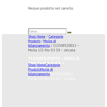
Nessun prodotto nel carrello.
Shop Home
/
Categorie
Prodotti
/
Molle di
bilanciamento
/ 1133095Z0012 –
Molla 133 filo 9,5 SX – zincata
1133095Z0012 – MOLLA
133 FILO 9,5 SX –
Shop Home
Categorie
ZINCATA
Prodotti
Molle di
bilanciamento
1133095Z0012 –
Molla 133 filo 9,5 SX – zincata