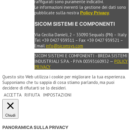
raffigurati sono puramente indicativi.
Le informazioni inerenti la gestione dei dati sono
pubblicate sulla nostra
.
Policy Privacy
SICOM SISTEMI E COMPONENTI
Via Cecilia Danieli, 2 – 33090 Sequals (PN) – Italy
Tel +39 0427 939511 – Fax +39 0427 939521 –
Email
info@sicomsys.com
SICOM SISTEMI E COMPONENTI - BREDA SISTEMI
INDUSTRIALI S.P.A. - P.IVA 00393160932 —
POLICY
PRIVACY
Questo sito Web utilizza i cookie per migliorare la tua esperienza.
Supponiamo che tu sappia di cosa stiamo parlando, ma puoi
decidere di rifiutarti se lo desideri.
ACCETTA
RIFIUTA
IMPOSTAZIONI
Chiudi
PANORAMICA SULLA PRIVACY