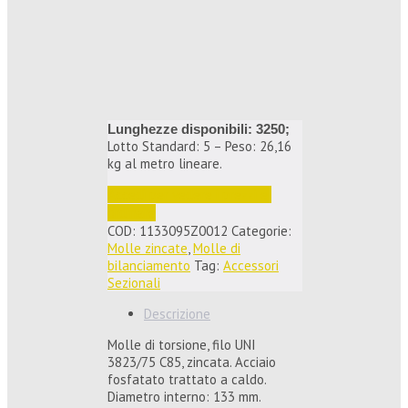
Lunghezze disponibili: 3250;
Lotto Standard: 5 – Peso: 26,16
kg al metro lineare.
Accedi per vedere i prezzi e 
ordinare
COD:
1133095Z0012
Categorie:
Molle zincate
,
Molle di
bilanciamento
Tag:
Accessori
Sezionali
Descrizione
Molle di torsione, filo UNI
3823/75 C85, zincata. Acciaio
fosfatato trattato a caldo.
Diametro interno: 133 mm.