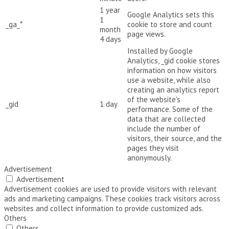
1 year
Google Analytics sets this
1
_ga_*
cookie to store and count
month
page views.
4 days
Installed by Google
Analytics, _gid cookie stores
information on how visitors
use a website, while also
creating an analytics report
of the website's
_gid
1 day
performance. Some of the
data that are collected
include the number of
visitors, their source, and the
pages they visit
anonymously.
Advertisement
Advertisement
Advertisement cookies are used to provide visitors with relevant
ads and marketing campaigns. These cookies track visitors across
websites and collect information to provide customized ads.
Others
Others