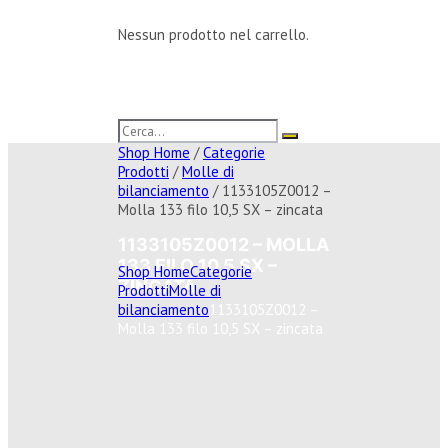
Nessun prodotto nel carrello.
Shop Home
/
Categorie
Prodotti
/
Molle di
bilanciamento
/ 1133105Z0012 –
Molla 133 filo 10,5 SX – zincata
1133105Z0012 – MOLLA
133 FILO 10,5 SX –
Shop Home
Categorie
ZINCATA
Prodotti
Molle di
bilanciamento
1133105Z0012 –
Molla 133 filo 10,5 SX – zincata