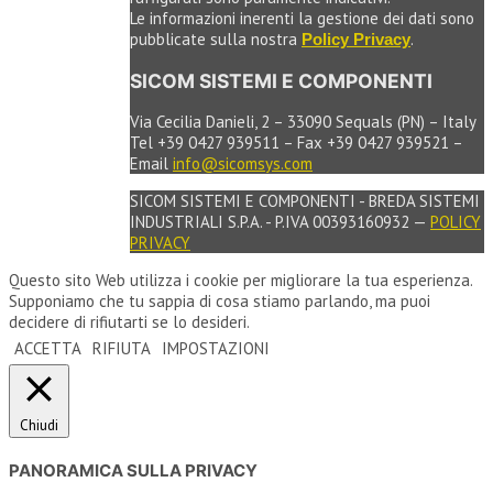
Le informazioni inerenti la gestione dei dati sono
pubblicate sulla nostra
.
Policy Privacy
SICOM SISTEMI E COMPONENTI
Via Cecilia Danieli, 2 – 33090 Sequals (PN) – Italy
Tel +39 0427 939511 – Fax +39 0427 939521 –
Email
info@sicomsys.com
SICOM SISTEMI E COMPONENTI - BREDA SISTEMI
INDUSTRIALI S.P.A. - P.IVA 00393160932 —
POLICY
PRIVACY
Questo sito Web utilizza i cookie per migliorare la tua esperienza.
Supponiamo che tu sappia di cosa stiamo parlando, ma puoi
decidere di rifiutarti se lo desideri.
ACCETTA
RIFIUTA
IMPOSTAZIONI
Chiudi
PANORAMICA SULLA PRIVACY