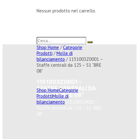
Nessun prodotto nel carrello.
Shop Home
/
Categorie
Prodotti
/
Molle di
bilanciamento
/ 1151003Z0001 –
Staffe centrali da 125 – S1 “BRE
08”
1151003Z0001 –
STAFFE CENTRALI DA
Shop Home
Categorie
125 – S1 “BRE 08”
Prodotti
Molle di
bilanciamento
1151003Z0001 –
Staffe centrali da 125 – S1 “BRE
08”