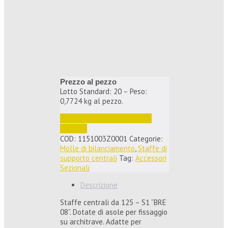
Prezzo al pezzo
Lotto Standard: 20 – Peso:
0,7724 kg al pezzo.
Accedi per vedere i prezzi e 
ordinare
COD:
1151003Z0001
Categorie:
Molle di bilanciamento
,
Staffe di
supporto centrali
Tag:
Accessori
Sezionali
Descrizione
Staffe centrali da 125 – S1 “BRE
08”. Dotate di asole per fissaggio
su architrave. Adatte per