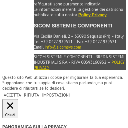
raffigurati sono puramente indicativi.
Le informazioni inerenti la gestione dei dati sono
pubblicate sulla nostra
.
Policy Privacy
SICOM SISTEMI E COMPONENTI
Via Cecilia Danieli, 2 – 33090 Sequals (PN) – Italy
Tel +39 0427 939511 – Fax +39 0427 939521 –
Email
info@sicomsys.com
SICOM SISTEMI E COMPONENTI - BREDA SISTEMI
INDUSTRIALI S.P.A. - P.IVA 00393160932 —
POLICY
PRIVACY
Questo sito Web utilizza i cookie per migliorare la tua esperienza.
Supponiamo che tu sappia di cosa stiamo parlando, ma puoi
decidere di rifiutarti se lo desideri.
ACCETTA
RIFIUTA
IMPOSTAZIONI
Chiudi
PANORAMICA SULLA PRIVACY