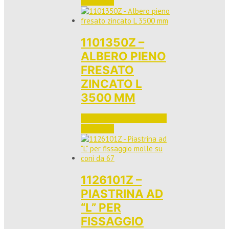
e ordinare
1101350Z –
ALBERO PIENO
FRESATO
ZINCATO L
3500 MM
Accedi per vedere i prezzi 
e ordinare
1126101Z –
PIASTRINA AD
“L” PER
FISSAGGIO