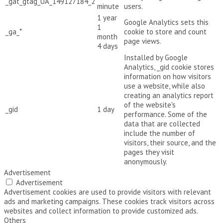
_gat_gtag_UA_149127184_2
minute
users.
1 year
Google Analytics sets this
1
_ga_*
cookie to store and count
month
page views.
4 days
Installed by Google
Analytics, _gid cookie stores
information on how visitors
use a website, while also
creating an analytics report
of the website's
_gid
1 day
performance. Some of the
data that are collected
include the number of
visitors, their source, and the
pages they visit
anonymously.
Advertisement
Advertisement
Advertisement cookies are used to provide visitors with relevant
ads and marketing campaigns. These cookies track visitors across
websites and collect information to provide customized ads.
Others