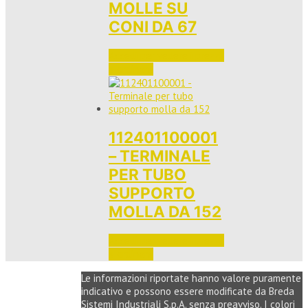
MOLLE SU
CONI DA 67
Accedi per vedere i prezzi 
e ordinare
112401100001
– TERMINALE
PER TUBO
SUPPORTO
MOLLA DA 152
Accedi per vedere i prezzi 
e ordinare
Le informazioni riportate hanno valore puramente
indicativo e possono essere modificate da Breda
Sistemi Industriali S.p.A. senza preavviso. I colori