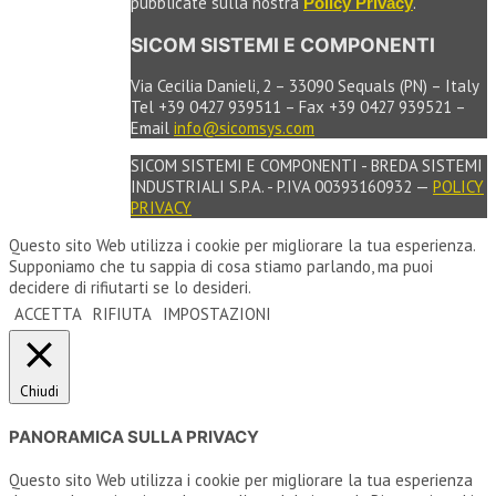
pubblicate sulla nostra
.
Policy Privacy
SICOM SISTEMI E COMPONENTI
Via Cecilia Danieli, 2 – 33090 Sequals (PN) – Italy
Tel +39 0427 939511 – Fax +39 0427 939521 –
Email
info@sicomsys.com
SICOM SISTEMI E COMPONENTI - BREDA SISTEMI
INDUSTRIALI S.P.A. - P.IVA 00393160932 —
POLICY
PRIVACY
Questo sito Web utilizza i cookie per migliorare la tua esperienza.
Supponiamo che tu sappia di cosa stiamo parlando, ma puoi
decidere di rifiutarti se lo desideri.
ACCETTA
RIFIUTA
IMPOSTAZIONI
Chiudi
PANORAMICA SULLA PRIVACY
Questo sito Web utilizza i cookie per migliorare la tua esperienza