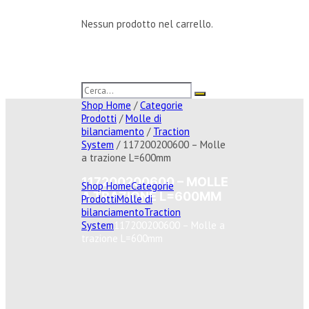
Nessun prodotto nel carrello.
Shop Home
/
Categorie
Prodotti
/
Molle di
bilanciamento
/
Traction
System
/ 117200200600 – Molle
a trazione L=600mm
117200200600 – MOLLE
Shop Home
Categorie
A TRAZIONE L=600MM
Prodotti
Molle di
bilanciamento
Traction
System
117200200600 – Molle a
trazione L=600mm