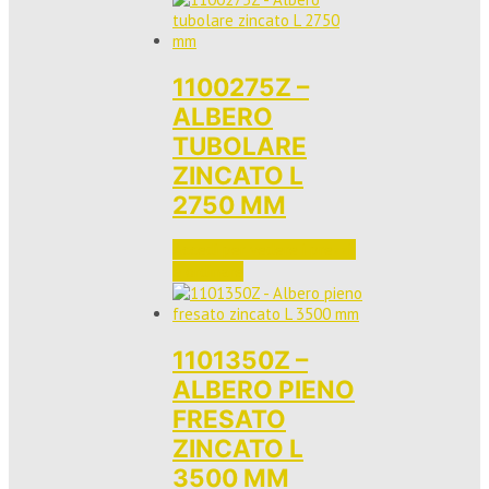
1100275Z –
ALBERO
TUBOLARE
ZINCATO L
2750 MM
Accedi per vedere i prezzi 
e ordinare
1101350Z –
ALBERO PIENO
FRESATO
ZINCATO L
3500 MM