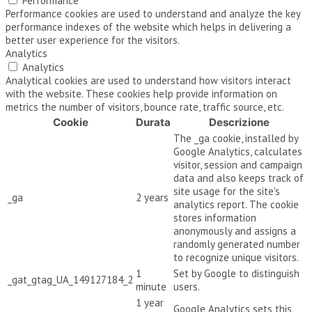
Performance
Performance cookies are used to understand and analyze the key
performance indexes of the website which helps in delivering a
better user experience for the visitors.
Analytics
Analytics
Analytical cookies are used to understand how visitors interact
with the website. These cookies help provide information on
metrics the number of visitors, bounce rate, traffic source, etc.
Cookie
Durata
Descrizione
The _ga cookie, installed by
Google Analytics, calculates
visitor, session and campaign
data and also keeps track of
site usage for the site's
_ga
2 years
analytics report. The cookie
stores information
anonymously and assigns a
randomly generated number
to recognize unique visitors.
1
Set by Google to distinguish
_gat_gtag_UA_149127184_2
minute
users.
1 year
Google Analytics sets this