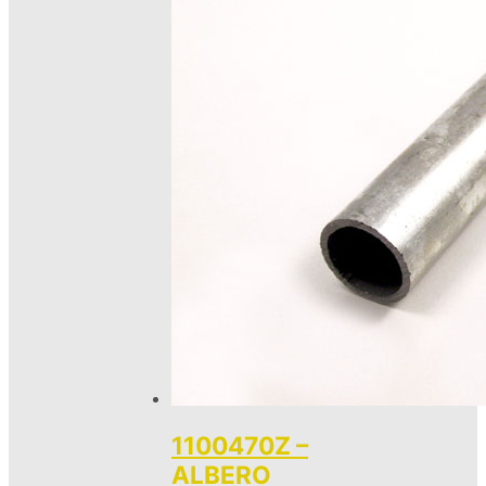
1100470Z –
ALBERO