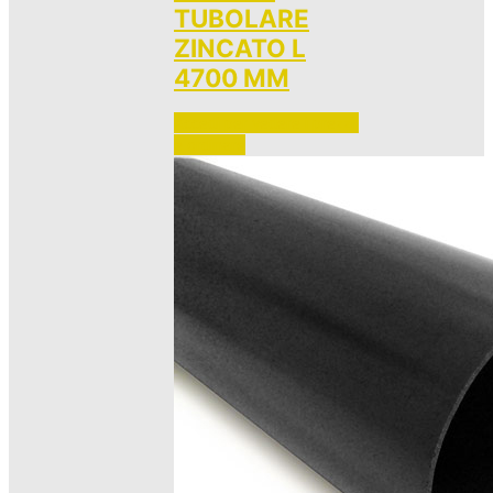
TUBOLARE
ZINCATO L
4700 MM
Accedi per vedere i prezzi 
e ordinare