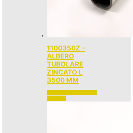
1100350Z –
ALBERO
TUBOLARE
ZINCATO L
3500 MM
Accedi per vedere i prezzi 
e ordinare