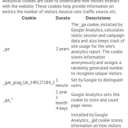
Analytical cookies are used to understand how visitors interact
with the website. These cookies help provide information on
metrics the number of visitors, bounce rate, traffic source, etc.
Cookie
Durata
Descrizione
The _ga cookie, installed by
Google Analytics, calculates
visitor, session and campaign
data and also keeps track of
site usage for the site's
_ga
2 years
analytics report. The cookie
stores information
anonymously and assigns a
randomly generated number
to recognize unique visitors.
1
Set by Google to distinguish
_gat_gtag_UA_149127184_2
minute
users.
1 year
Google Analytics sets this
1
_ga_*
cookie to store and count
month
page views.
4 days
Installed by Google
Analytics, _gid cookie stores
information on how visitors