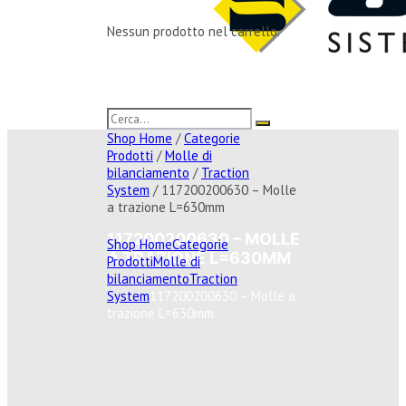
Nessun prodotto nel carrello.
Shop Home
/
Categorie
Prodotti
/
Molle di
bilanciamento
/
Traction
System
/ 117200200630 – Molle
a trazione L=630mm
117200200630 – MOLLE
Shop Home
Categorie
A TRAZIONE L=630MM
Prodotti
Molle di
bilanciamento
Traction
System
117200200630 – Molle a
trazione L=630mm