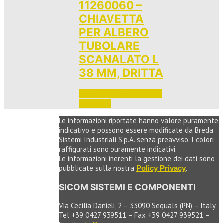
11260060 –
CHIAVETTA
PER ALBERO
TUBOLARE
SCANALATO L
38 MM, DRITTA
Accedi per vedere i prezzi 
e ordinare
Le informazioni riportate hanno valore puramente
indicativo e possono essere modificate da Breda
Sistemi Industriali S.p.A. senza preavviso. I colori
raffigurati sono puramente indicativi.
Le informazioni inerenti la gestione dei dati sono
pubblicate sulla nostra
.
Policy Privacy
SICOM SISTEMI E COMPONENTI
Via Cecilia Danieli, 2 – 33090 Sequals (PN) – Italy
Tel +39 0427 939511 – Fax +39 0427 939521 –