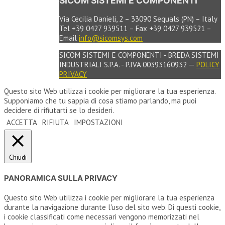
SICOM SISTEMI E COMPONENTI
Via Cecilia Danieli, 2 – 33090 Sequals (PN) – Italy
Tel +39 0427 939511 – Fax +39 0427 939521 –
Email
info@sicomsys.com
SICOM SISTEMI E COMPONENTI - BREDA SISTEMI
INDUSTRIALI S.P.A. - P.IVA 00393160932 —
POLICY
PRIVACY
Questo sito Web utilizza i cookie per migliorare la tua esperienza.
Supponiamo che tu sappia di cosa stiamo parlando, ma puoi
decidere di rifiutarti se lo desideri.
ACCETTA
RIFIUTA
IMPOSTAZIONI
Chiudi
PANORAMICA SULLA PRIVACY
Questo sito Web utilizza i cookie per migliorare la tua esperienza
durante la navigazione durante l'uso del sito web. Di questi cookie,
i cookie classificati come necessari vengono memorizzati nel