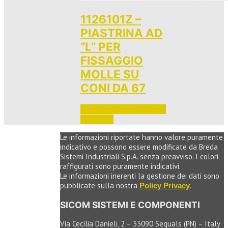
1126101Z –
PIASTRINA AD
“L” PER
FISSAGGIO
MOLLE SU
CONI DA 67
Accedi per vedere i prezzi 
e ordinare
Le informazioni riportate hanno valore puramente
indicativo e possono essere modificate da Breda
Sistemi Industriali S.p.A. senza preavviso. I colori
raffigurati sono puramente indicativi.
Le informazioni inerenti la gestione dei dati sono
pubblicate sulla nostra
.
Policy Privacy
SICOM SISTEMI E COMPONENTI
Via Cecilia Danieli, 2 – 33090 Sequals (PN) – Italy