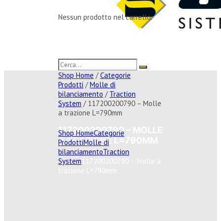
Nessun prodotto nel carrello.
Shop Home
/
Categorie
Prodotti
/
Molle di
bilanciamento
/
Traction
System
/ 117200200790 – Molle
a trazione L=790mm
117200200790 – MOLLE
Shop Home
Categorie
A TRAZIONE L=790MM
Prodotti
Molle di
bilanciamento
Traction
System
117200200790 – Molle a
trazione L=790mm