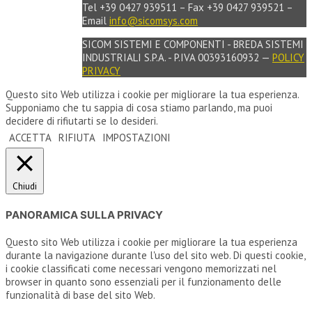
Tel +39 0427 939511 – Fax +39 0427 939521 –
Email
info@sicomsys.com
SICOM SISTEMI E COMPONENTI - BREDA SISTEMI
INDUSTRIALI S.P.A. - P.IVA 00393160932 —
POLICY
PRIVACY
Questo sito Web utilizza i cookie per migliorare la tua esperienza.
Supponiamo che tu sappia di cosa stiamo parlando, ma puoi
decidere di rifiutarti se lo desideri.
ACCETTA
RIFIUTA
IMPOSTAZIONI
Chiudi
PANORAMICA SULLA PRIVACY
Questo sito Web utilizza i cookie per migliorare la tua esperienza
durante la navigazione durante l'uso del sito web. Di questi cookie,
i cookie classificati come necessari vengono memorizzati nel
browser in quanto sono essenziali per il funzionamento delle
funzionalità di base del sito Web.