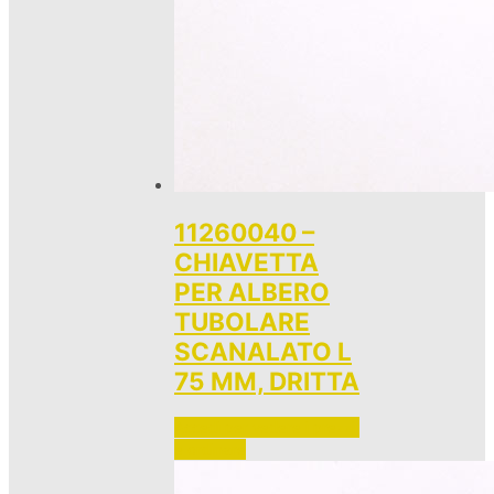
11260040 –
CHIAVETTA
PER ALBERO
TUBOLARE
SCANALATO L
75 MM, DRITTA
Accedi per vedere i prezzi 
e ordinare