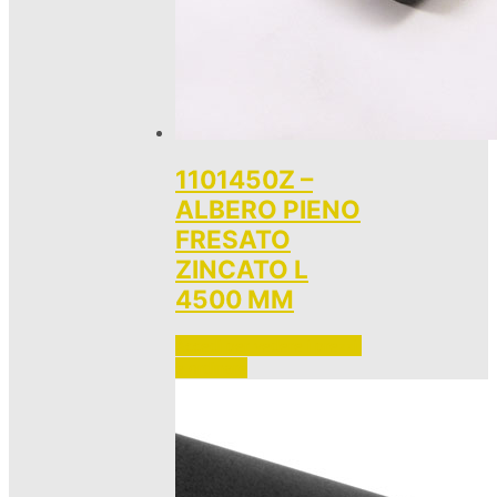
1101450Z –
ALBERO PIENO
FRESATO
ZINCATO L
4500 MM
Accedi per vedere i prezzi 
e ordinare