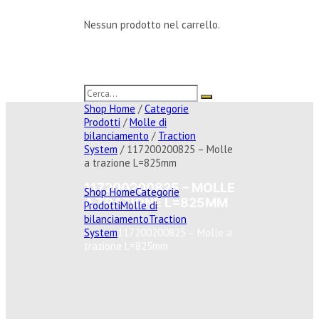
Nessun prodotto nel carrello.
Shop Home
/
Categorie
Prodotti
/
Molle di
bilanciamento
/
Traction
System
/ 117200200825 – Molle
a trazione L=825mm
117200200825 – MOLLE
Shop Home
Categorie
A TRAZIONE L=825MM
Prodotti
Molle di
bilanciamento
Traction
System
117200200825 – Molle a
trazione L=825mm