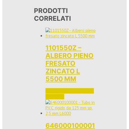
PRODOTTI
CORRELATI
1101550Z –
ALBERO PIENO
FRESATO
ZINCATO L
5500 MM
Accedi per vedere i prezzi 
e ordinare
646000100001