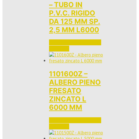
– TUBO IN
P.V.C. RIGIDO
DA 125 MM SP.
2,5 MM L6000
Accedi per vedere i prezzi 
e ordinare
1101600Z –
ALBERO PIENO
FRESATO
ZINCATO L
6000 MM
Accedi per vedere i prezzi 
e ordinare