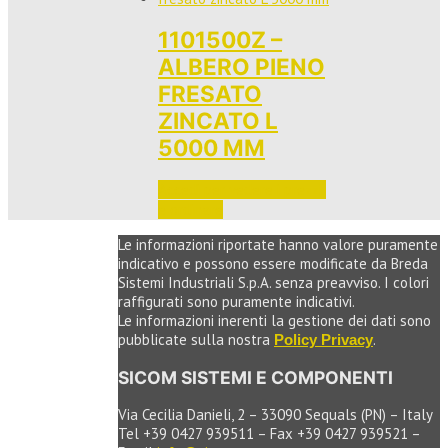
1101500Z –
ALBERO PIENO
FRESATO
ZINCATO L
5000 MM
Accedi per vedere i prezzi 
e ordinare
Le informazioni riportate hanno valore puramente
indicativo e possono essere modificate da Breda
Sistemi Industriali S.p.A. senza preavviso. I colori
raffigurati sono puramente indicativi.
Le informazioni inerenti la gestione dei dati sono
pubblicate sulla nostra
.
Policy Privacy
SICOM SISTEMI E COMPONENTI
Via Cecilia Danieli, 2 – 33090 Sequals (PN) – Italy
Tel +39 0427 939511 – Fax +39 0427 939521 –