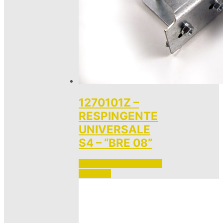
1270101Z –
RESPINGENTE
UNIVERSALE
S4 – “BRE 08”
Accedi per vedere i prezzi 
e ordinare