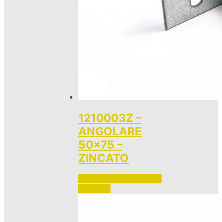
1210003Z –
ANGOLARE
50×75 –
ZINCATO
Accedi per vedere i prezzi 
e ordinare