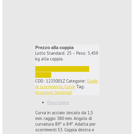
Prezzo alla coppia
Lotto Standard: 25 – Peso: 3,439
kg alla coppia.
Accedi per vedere i prezzi e 
ordinare
COD:
1225001Z
Categorie:
Guide
di scorrimento
,
Curve
Tag:
Accessori Sezionali
Descrizione
Curva in acciaio zincato da 1,5
mm. raggio 380 mm. Angolo di
curvatura 89° o 84°. Adatta per
scorrimenti S3. Coppia destra e