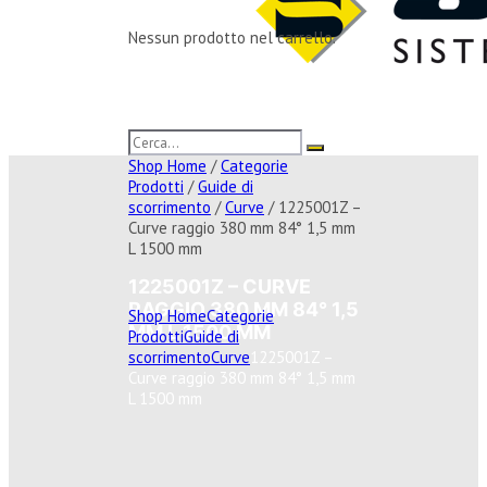
Nessun prodotto nel carrello.
Shop Home
/
Categorie
Prodotti
/
Guide di
scorrimento
/
Curve
/ 1225001Z –
Curve raggio 380 mm 84° 1,5 mm
L 1500 mm
1225001Z – CURVE
RAGGIO 380 MM 84° 1,5
Shop Home
Categorie
MM L 1500 MM
Prodotti
Guide di
scorrimento
Curve
1225001Z –
Curve raggio 380 mm 84° 1,5 mm
L 1500 mm