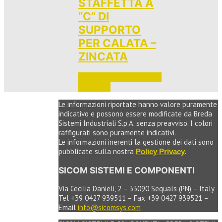
STAFFETTA A
“C” DI
SUPPORTO
PER CALATA –
ZINCATA
Accedi per vedere i prezzi 
e ordinare
Le informazioni riportate hanno valore puramente
indicativo e possono essere modificate da Breda
Sistemi Industriali S.p.A. senza preavviso. I colori
raffigurati sono puramente indicativi.
Le informazioni inerenti la gestione dei dati sono
pubblicate sulla nostra
.
Policy Privacy
SICOM SISTEMI E COMPONENTI
Via Cecilia Danieli, 2 – 33090 Sequals (PN) – Italy
Tel +39 0427 939511 – Fax +39 0427 939521 –
Email
info@sicomsys.com