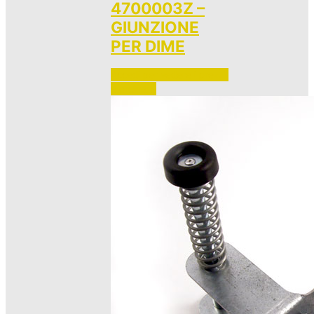
4700003Z –
GIUNZIONE
PER DIME
Accedi per vedere i prezzi 
e ordinare