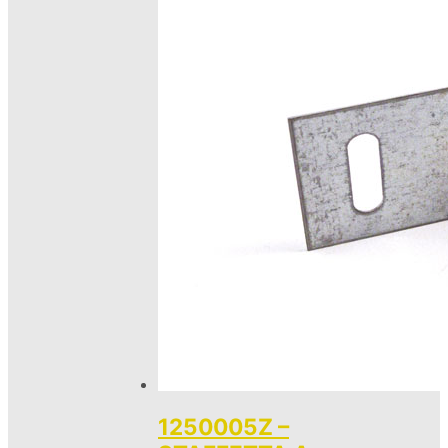
1250005Z –