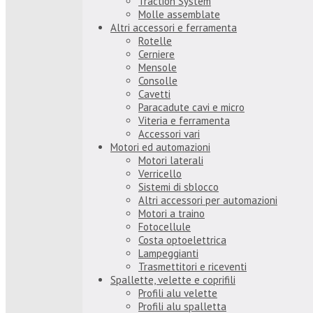
Traction System
Molle assemblate
Altri accessori e ferramenta
Rotelle
Cerniere
Mensole
Consolle
Cavetti
Paracadute cavi e micro
Viteria e ferramenta
Accessori vari
Motori ed automazioni
Motori laterali
Verricello
Sistemi di sblocco
Altri accessori per automazioni
Motori a traino
Fotocellule
Costa optoelettrica
Lampeggianti
Trasmettitori e riceventi
Spallette, velette e coprifili
Profili alu velette
Profili alu spalletta