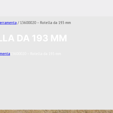
 ferramenta
/ 13600020 – Rotella da 193 mm
LLA DA 193 MM
ramenta
13600020 – Rotella da 193 mm