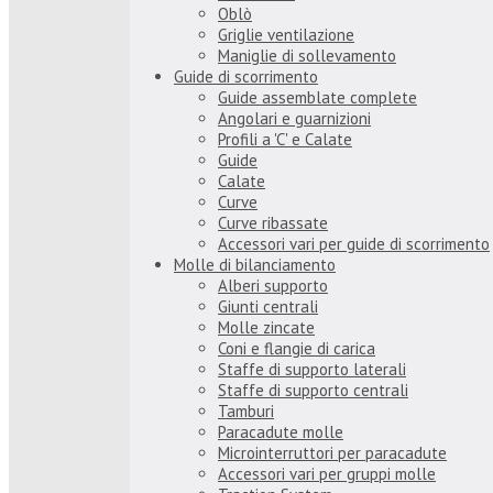
Oblò
Griglie ventilazione
Maniglie di sollevamento
Guide di scorrimento
Guide assemblate complete
Angolari e guarnizioni
Profili a 'C' e Calate
Guide
Calate
Curve
Curve ribassate
Accessori vari per guide di scorrimento
Molle di bilanciamento
Alberi supporto
Giunti centrali
Molle zincate
Coni e flangie di carica
Staffe di supporto laterali
Staffe di supporto centrali
Tamburi
Paracadute molle
Microinterruttori per paracadute
Accessori vari per gruppi molle