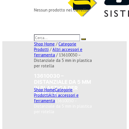
Nessun prodotto nel carrello.
Shop Home
/
Categorie
Prodotti
/
Altri accessori e
ferramenta
/ 13610030 –
Distanziale da 5 mm in plastica
per rotella
13610030 –
DISTANZIALE DA 5 MM
IN PLASTICA PER
Shop Home
Categorie
ROTELLA
Prodotti
Altri accessori e
ferramenta
13610030 –
Distanziale da 5 mm in plastica
per rotella