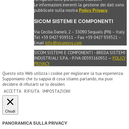
Le informazioni inerenti la gestione dei dati sono
pubblicate sulla nostra
.
Policy Privacy
SICOM SISTEMI E COMPONENTI
Via Cecilia Danieli, 2 – 33090 Sequals (PN) – Italy
Tel +39 0427 939511 – Fax +39 0427 939521 –
Email
info@sicomsys.com
SICOM SISTEMI E COMPONENTI - BREDA SISTEMI
INDUSTRIALI S.P.A. - P.IVA 00393160932 —
POLICY
PRIVACY
Questo sito Web utilizza i cookie per migliorare la tua esperienza.
Supponiamo che tu sappia di cosa stiamo parlando, ma puoi
decidere di rifiutarti se lo desideri.
ACCETTA
RIFIUTA
IMPOSTAZIONI
Chiudi
PANORAMICA SULLA PRIVACY