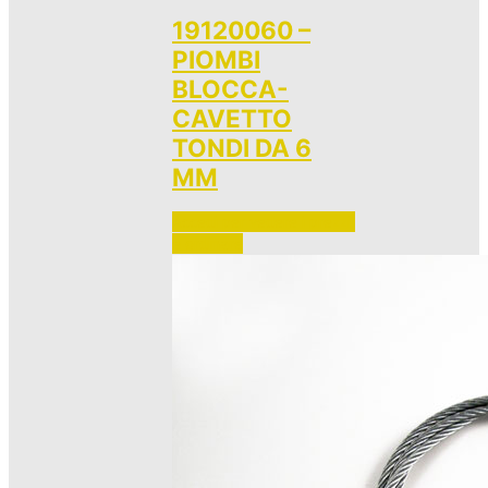
19120060 –
PIOMBI
BLOCCA-
CAVETTO
TONDI DA 6
MM
Accedi per vedere i prezzi 
e ordinare