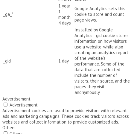
1 year
Google Analytics sets this
1
_ga_*
cookie to store and count
month
page views.
4 days
Installed by Google
Analytics, _gid cookie stores
information on how visitors
use a website, while also
creating an analytics report
of the website's
_gid
1 day
performance. Some of the
data that are collected
include the number of
visitors, their source, and the
pages they visit
anonymously.
Advertisement
Advertisement
Advertisement cookies are used to provide visitors with relevant
ads and marketing campaigns. These cookies track visitors across
websites and collect information to provide customized ads.
Others
Others