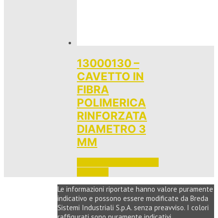
13000130 –
CAVETTO IN
FIBRA
POLIMERICA
RINFORZATA
DIAMETRO 3
MM
Accedi per vedere i prezzi 
e ordinare
Le informazioni riportate hanno valore puramente
indicativo e possono essere modificate da Breda
Sistemi Industriali S.p.A. senza preavviso. I colori
raffigurati sono puramente indicativi.