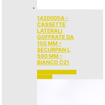
1420005A –
CASSETTE
LATERALI
GOFFRATE DA
150 MM –
SECURPAN L
590 MM –
BIANCO C21
Accedi per vedere i prezzi 
e ordinare