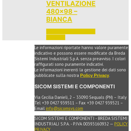
VENTILAZIONE
480×98 –
BIANCA
Accedi per vedere i prezzi 
e ordinare
Le informazioni riportate hanno valore puramente
indicativo e possono essere modificate da Breda
Sistemi Industriali S.p.A. senza preavviso. I colori
raffigurati sono puramente indicativi.
Le informazioni inerenti la gestione dei dati sono
pubblicate sulla nostra
.
Policy Privacy
SICOM SISTEMI E COMPONENTI
Via Cecilia Danieli, 2 – 33090 Sequals (PN) – Italy
Tel +39 0427 939511 – Fax +39 0427 939521 –
Email
info@sicomsys.com
SICOM SISTEMI E COMPONENTI - BREDA SISTEMI
INDUSTRIALI S.P.A. - P.IVA 00393160932 —
POLICY
PRIVACY