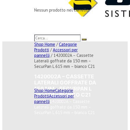
Nessun prodotto nel carrello.
Shop Home
/
Categorie
Prodotti
/
Accessori per
pannelli
/ 1420002A – Cassette
Laterali goffrate da 150 mm –
SecurPan L 615 mm – bianco C21
1420002A – CASSETTE
LATERALI GOFFRATE DA
150 MM – SECURPAN L
Shop Home
Categorie
615 MM – BIANCO C21
Prodotti
Accessori per
pannelli
1420002A – Cassette
Laterali goffrate da 150 mm –
SecurPan L 615 mm – bianco C21