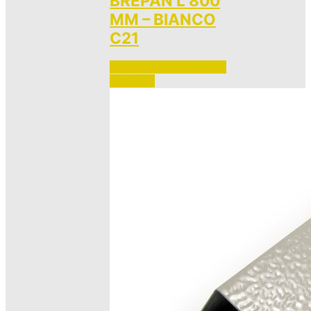
BREPAN L 800
MM – BIANCO
C21
Accedi per vedere i prezzi 
e ordinare