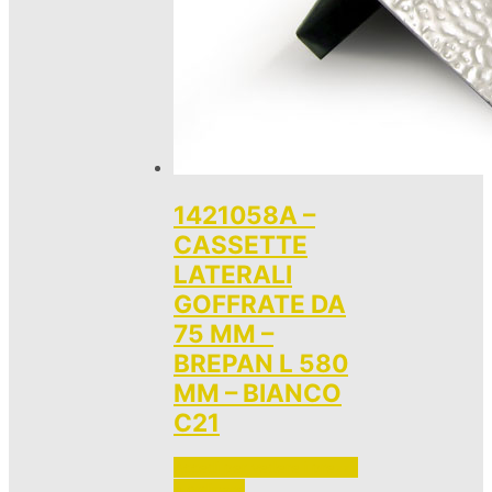
1421058A –
CASSETTE
LATERALI
GOFFRATE DA
75 MM –
BREPAN L 580
MM – BIANCO
C21
Accedi per vedere i prezzi 
e ordinare