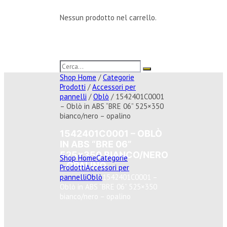
Nessun prodotto nel carrello.
Shop Home
/
Categorie
Prodotti
/
Accessori per
pannelli
/
Oblò
/ 1542401C0001
– Oblò in ABS “BRE 06” 525×350
bianco/nero – opalino
1542401C0001 – OBLÒ
IN ABS “BRE 06”
525×350 BIANCO/NERO
Shop Home
Categorie
– OPALINO
Prodotti
Accessori per
pannelli
Oblò
1542401C0001 –
Oblò in ABS “BRE 06” 525×350
bianco/nero – opalino