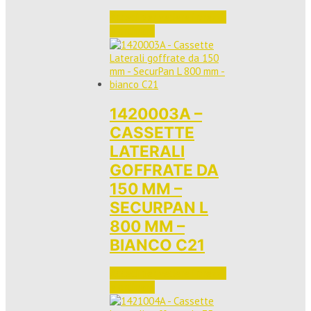
Accedi per vedere i prezzi 
e ordinare
1420003A –
CASSETTE
LATERALI
GOFFRATE DA
150 MM –
SECURPAN L
800 MM –
BIANCO C21
Accedi per vedere i prezzi 
e ordinare