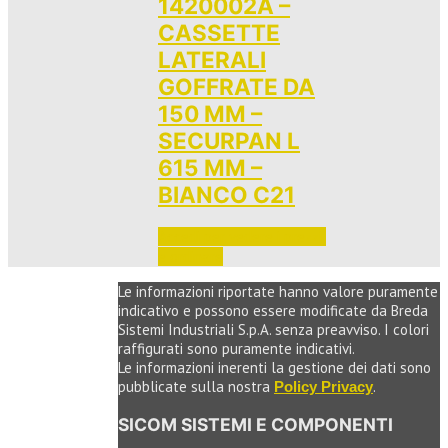
1420002A –
CASSETTE
LATERALI
GOFFRATE DA
150 MM –
SECURPAN L
615 MM –
BIANCO C21
Accedi per vedere i prezzi 
e ordinare
Le informazioni riportate hanno valore puramente
indicativo e possono essere modificate da Breda
Sistemi Industriali S.p.A. senza preavviso. I colori
raffigurati sono puramente indicativi.
Le informazioni inerenti la gestione dei dati sono
pubblicate sulla nostra
.
Policy Privacy
SICOM SISTEMI E COMPONENTI