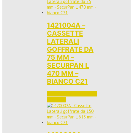
1421004A –
CASSETTE
LATERALI
GOFFRATE DA
75 MM –
SECURPAN L
470 MM –
BIANCO C21
Accedi per vedere i prezzi 
e ordinare