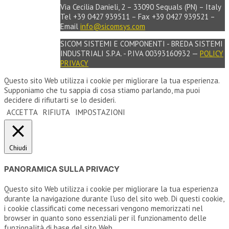
Via Cecilia Danieli, 2 – 33090 Sequals (PN) – Italy
Tel +39 0427 939511 – Fax +39 0427 939521 –
Email
info@sicomsys.com
SICOM SISTEMI E COMPONENTI - BREDA SISTEMI
INDUSTRIALI S.P.A. - P.IVA 00393160932 —
POLICY
PRIVACY
Questo sito Web utilizza i cookie per migliorare la tua esperienza.
Supponiamo che tu sappia di cosa stiamo parlando, ma puoi
decidere di rifiutarti se lo desideri.
ACCETTA
RIFIUTA
IMPOSTAZIONI
Chiudi
PANORAMICA SULLA PRIVACY
Questo sito Web utilizza i cookie per migliorare la tua esperienza
durante la navigazione durante l'uso del sito web. Di questi cookie,
i cookie classificati come necessari vengono memorizzati nel
browser in quanto sono essenziali per il funzionamento delle
funzionalità di base del sito Web.