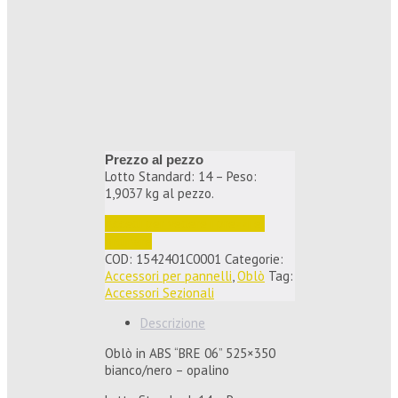
Prezzo al pezzo
Lotto Standard: 14 – Peso:
1,9037 kg al pezzo.
Accedi per vedere i prezzi e 
ordinare
COD:
1542401C0001
Categorie:
Accessori per pannelli
,
Oblò
Tag:
Accessori Sezionali
Descrizione
Oblò in ABS “BRE 06” 525×350
bianco/nero – opalino