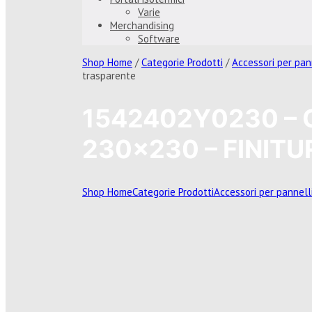
Varie
Merchandising
Software
Shop Home
/
Categorie Prodotti
/
Accessori per pan
trasparente
1542402Y0230 – O
230×230 – FINIT
Shop Home
Categorie Prodotti
Accessori per pannell