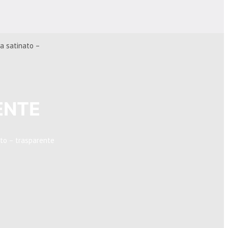
a satinato –
ENTE
to – trasparente