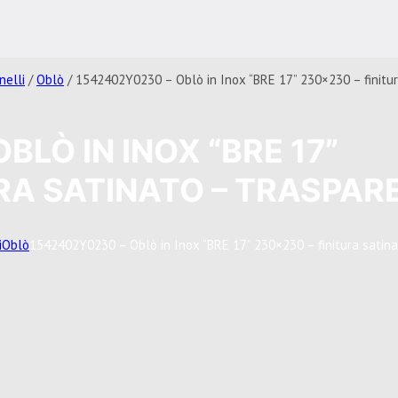
nelli
/
Oblò
/ 1542402Y0230 – Oblò in Inox “BRE 17” 230×230 – finitur
BLÒ IN INOX “BRE 17”
URA SATINATO – TRASPAR
i
Oblò
1542402Y0230 – Oblò in Inox “BRE 17” 230×230 – finitura satina