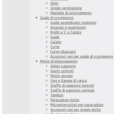
Oblò
Griglie ventilazione
Maniglie di sollevamento
Guide di scorrimento
Guide assemblate complete
Angolari e guarnizioni
Profili a 'C' e Calate
Guide
Calate
Curve
Curve ribassate
Accessori vari per guide di scorrimento
Molle di bilanciamento
Alberi supporto
Giunti centrali
Molle zincate
Coni e flangie di carica
Staffe di supporto laterali
Staffe di supporto centrali
Tamburi
Paracadute molle
Microinterruttori per paracadute
Accessori vari per gruppi molle