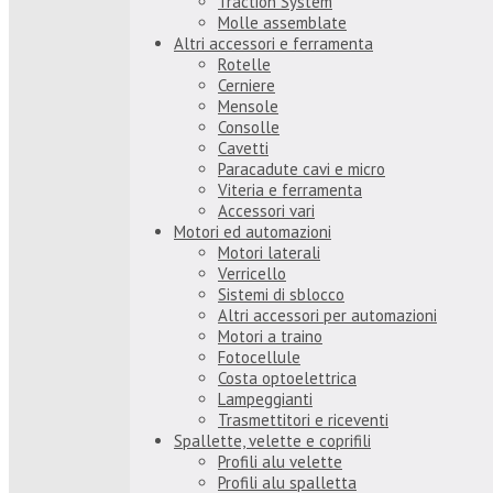
Traction System
Molle assemblate
Altri accessori e ferramenta
Rotelle
Cerniere
Mensole
Consolle
Cavetti
Paracadute cavi e micro
Viteria e ferramenta
Accessori vari
Motori ed automazioni
Motori laterali
Verricello
Sistemi di sblocco
Altri accessori per automazioni
Motori a traino
Fotocellule
Costa optoelettrica
Lampeggianti
Trasmettitori e riceventi
Spallette, velette e coprifili
Profili alu velette
Profili alu spalletta