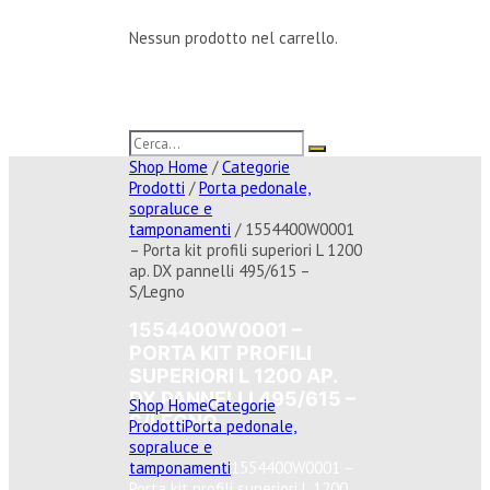
Nessun prodotto nel carrello.
Shop Home
/
Categorie
Prodotti
/
Porta pedonale,
sopraluce e
tamponamenti
/ 1554400W0001
– Porta kit profili superiori L 1200
ap. DX pannelli 495/615 –
S/Legno
1554400W0001 –
PORTA KIT PROFILI
SUPERIORI L 1200 AP.
DX PANNELLI 495/615 –
Shop Home
Categorie
S/LEGNO
Prodotti
Porta pedonale,
sopraluce e
tamponamenti
1554400W0001 –
Porta kit profili superiori L 1200