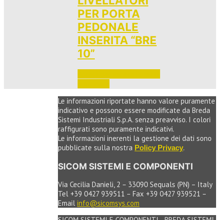
LIVELLATORI
PER PORTA
PEDONALE
INSERITA “BRE
10”
Accedi per vedere i prezzi 
e ordinare
Le informazioni riportate hanno valore puramente
indicativo e possono essere modificate da Breda
Sistemi Industriali S.p.A. senza preavviso. I colori
raffigurati sono puramente indicativi.
Le informazioni inerenti la gestione dei dati sono
pubblicate sulla nostra
.
Policy Privacy
SICOM SISTEMI E COMPONENTI
Via Cecilia Danieli, 2 – 33090 Sequals (PN) – Italy
Tel +39 0427 939511 – Fax +39 0427 939521 –
Email
info@sicomsys.com
SICOM SISTEMI E COMPONENTI - BREDA SISTEMI