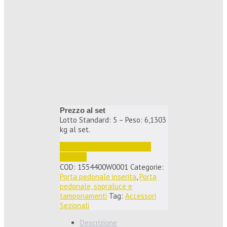
Prezzo al set
Lotto Standard: 5 – Peso: 6,1303
kg al set.
Accedi per vedere i prezzi e 
ordinare
COD:
1554400W0001
Categorie:
Porta pedonale inserita
,
Porta
pedonale, sopraluce e
tamponamenti
Tag:
Accessori
Sezionali
Descrizione