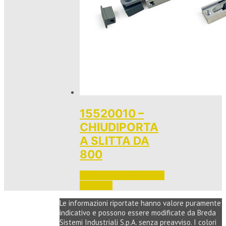
15520010 –
CHIUDIPORTA
A SLITTA DA
800
Accedi per vedere i prezzi 
e ordinare
Le informazioni riportate hanno valore puramente
indicativo e possono essere modificate da Breda
Sistemi Industriali S.p.A. senza preavviso. I colori