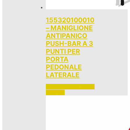
155320100010
– MANIGLIONE
ANTIPANICO
PUSH-BAR A 3
PUNTI PER
PORTA
PEDONALE
LATERALE
Accedi per vedere i prezzi 
e ordinare