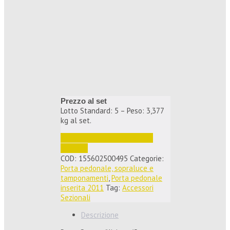
Prezzo al set
Lotto Standard: 5 – Peso: 3,377
kg al set.
Accedi per vedere i prezzi e 
ordinare
COD:
155602500495
Categorie:
Porta pedonale, sopraluce e
tamponamenti
,
Porta pedonale
inserita 2011
Tag:
Accessori
Sezionali
Descrizione