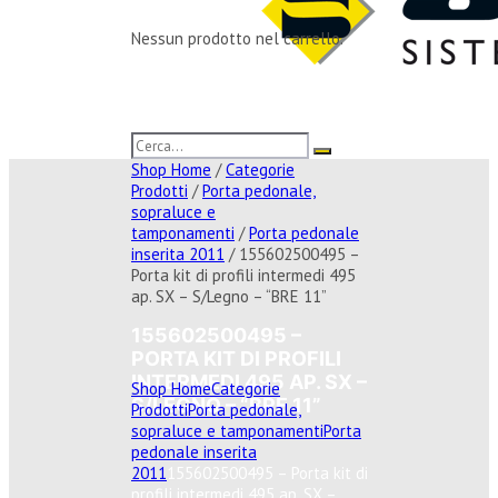
Nessun prodotto nel carrello.
Shop Home
/
Categorie
Prodotti
/
Porta pedonale,
sopraluce e
tamponamenti
/
Porta pedonale
inserita 2011
/ 155602500495 –
Porta kit di profili intermedi 495
ap. SX – S/Legno – “BRE 11”
155602500495 –
PORTA KIT DI PROFILI
INTERMEDI 495 AP. SX –
Shop Home
Categorie
S/LEGNO – “BRE 11”
Prodotti
Porta pedonale,
sopraluce e tamponamenti
Porta
pedonale inserita
2011
155602500495 – Porta kit di
profili intermedi 495 ap. SX –