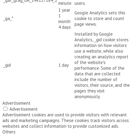
_gat_gtag_UA_149127184_2
minute
users.
1 year
Google Analytics sets this
1
_ga_*
cookie to store and count
month
page views.
4 days
Installed by Google
Analytics, _gid cookie stores
information on how visitors
use a website, while also
creating an analytics report
of the website's
_gid
1 day
performance. Some of the
data that are collected
include the number of
visitors, their source, and the
pages they visit
anonymously.
Advertisement
Advertisement
Advertisement cookies are used to provide visitors with relevant
ads and marketing campaigns. These cookies track visitors across
websites and collect information to provide customized ads.
Others