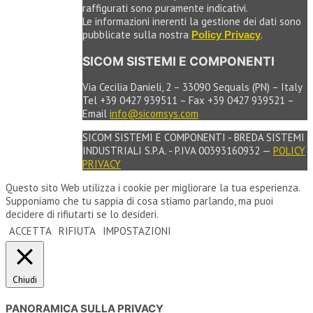
raffigurati sono puramente indicativi.
Le informazioni inerenti la gestione dei dati sono
pubblicate sulla nostra
.
Policy Privacy
SICOM SISTEMI E COMPONENTI
Via Cecilia Danieli, 2 – 33090 Sequals (PN) – Italy
Tel +39 0427 939511 – Fax +39 0427 939521 –
Email
info@sicomsys.com
SICOM SISTEMI E COMPONENTI - BREDA SISTEMI
INDUSTRIALI S.P.A. - P.IVA 00393160932 —
POLICY
PRIVACY
Questo sito Web utilizza i cookie per migliorare la tua esperienza.
Supponiamo che tu sappia di cosa stiamo parlando, ma puoi
decidere di rifiutarti se lo desideri.
ACCETTA
RIFIUTA
IMPOSTAZIONI
Chiudi
PANORAMICA SULLA PRIVACY