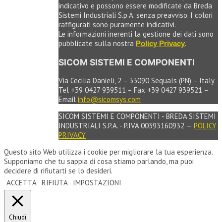
indicativo e possono essere modificate da Breda
Sistemi Industriali S.p.A. senza preavviso. I colori
raffigurati sono puramente indicativi.
Le informazioni inerenti la gestione dei dati sono
pubblicate sulla nostra
.
Policy Privacy
SICOM SISTEMI E COMPONENTI
Via Cecilia Danieli, 2 – 33090 Sequals (PN) – Italy
Tel +39 0427 939511 – Fax +39 0427 939521 –
Email
info@sicomsys.com
SICOM SISTEMI E COMPONENTI - BREDA SISTEMI
INDUSTRIALI S.P.A. - P.IVA 00393160932 —
POLICY
PRIVACY
Questo sito Web utilizza i cookie per migliorare la tua esperienza.
Supponiamo che tu sappia di cosa stiamo parlando, ma puoi
decidere di rifiutarti se lo desideri.
ACCETTA
RIFIUTA
IMPOSTAZIONI
Chiudi