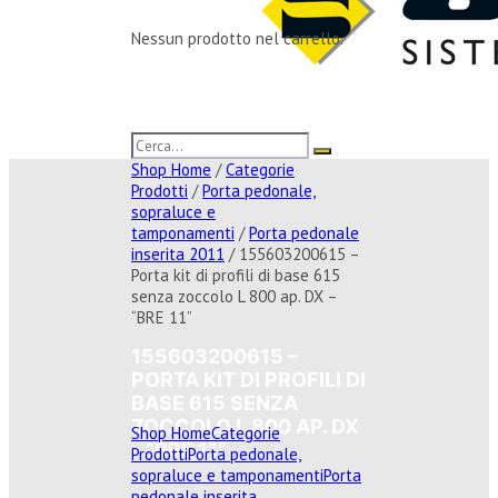
Nessun prodotto nel carrello.
Shop Home
/
Categorie
Prodotti
/
Porta pedonale,
sopraluce e
tamponamenti
/
Porta pedonale
inserita 2011
/ 155603200615 –
Porta kit di profili di base 615
senza zoccolo L 800 ap. DX –
“BRE 11”
155603200615 –
PORTA KIT DI PROFILI DI
BASE 615 SENZA
ZOCCOLO L 800 AP. DX
Shop Home
Categorie
– “BRE 11”
Prodotti
Porta pedonale,
sopraluce e tamponamenti
Porta
pedonale inserita