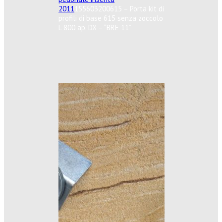
2011
155603200615 – Porta kit di
profili di base 615 senza zoccolo
L 800 ap. DX – “BRE 11”