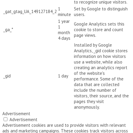
to recognize unique visitors.
1
Set by Google to distinguish
_gat_gtag_UA_149127184_2
minute
users.
1 year
Google Analytics sets this
1
_ga_*
cookie to store and count
month
page views.
4 days
Installed by Google
Analytics, _gid cookie stores
information on how visitors
use a website, while also
creating an analytics report
of the website's
_gid
1 day
performance. Some of the
data that are collected
include the number of
visitors, their source, and the
pages they visit
anonymously.
Advertisement
Advertisement
Advertisement cookies are used to provide visitors with relevant
ads and marketing campaigns. These cookies track visitors across