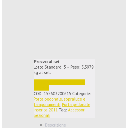
Prezzo al set
Lotto Standard: 5 – Peso: 5,5979
kg al set.
Accedi per vedere i prezzi e 
ordinare
COD:
155603200615
Categorie:
Porta pedonale, sopraluce e
tamponamenti
,
Porta pedonale
inserita 2011
Tag:
Accessori
Sezionali
Descrizione