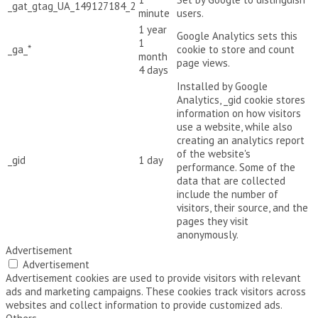
_gat_gtag_UA_149127184_2
minute
users.
1 year
Google Analytics sets this
1
_ga_*
cookie to store and count
month
page views.
4 days
Installed by Google
Analytics, _gid cookie stores
information on how visitors
use a website, while also
creating an analytics report
of the website's
_gid
1 day
performance. Some of the
data that are collected
include the number of
visitors, their source, and the
pages they visit
anonymously.
Advertisement
Advertisement
Advertisement cookies are used to provide visitors with relevant
ads and marketing campaigns. These cookies track visitors across
websites and collect information to provide customized ads.