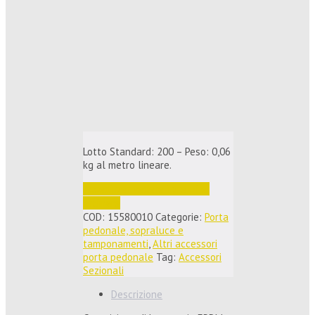
Lotto Standard: 200 – Peso: 0,06
kg al metro lineare.
Accedi per vedere i prezzi e 
ordinare
COD:
15580010
Categorie:
Porta
pedonale, sopraluce e
tamponamenti
,
Altri accessori
porta pedonale
Tag:
Accessori
Sezionali
Descrizione