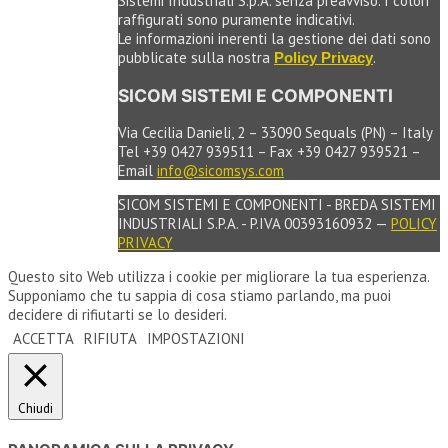
Sistemi Industriali S.p.A. senza preavviso. I colori
raffigurati sono puramente indicativi.
Le informazioni inerenti la gestione dei dati sono
pubblicate sulla nostra
.
Policy Privacy
SICOM SISTEMI E COMPONENTI
Via Cecilia Danieli, 2 – 33090 Sequals (PN) – Italy
Tel +39 0427 939511 – Fax +39 0427 939521 –
Email
info@sicomsys.com
SICOM SISTEMI E COMPONENTI - BREDA SISTEMI
INDUSTRIALI S.P.A. - P.IVA 00393160932 —
POLICY
PRIVACY
Questo sito Web utilizza i cookie per migliorare la tua esperienza.
Supponiamo che tu sappia di cosa stiamo parlando, ma puoi
decidere di rifiutarti se lo desideri.
ACCETTA
RIFIUTA
IMPOSTAZIONI
Chiudi