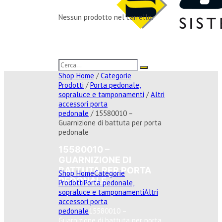
Nessun prodotto nel carrello.
Shop Home
/
Categorie
Prodotti
/
Porta pedonale,
sopraluce e tamponamenti
/
Altri
accessori porta
pedonale
/ 15580010 –
Guarnizione di battuta per porta
pedonale
15580010 –
GUARNIZIONE DI
BATTUTA PER PORTA
Shop Home
Categorie
PEDONALE
Prodotti
Porta pedonale,
sopraluce e tamponamenti
Altri
accessori porta
pedonale
15580010 –
Guarnizione di battuta per porta