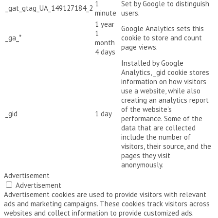
1
Set by Google to distinguish
_gat_gtag_UA_149127184_2
minute
users.
1 year
Google Analytics sets this
1
_ga_*
cookie to store and count
month
page views.
4 days
Installed by Google
Analytics, _gid cookie stores
information on how visitors
use a website, while also
creating an analytics report
of the website's
_gid
1 day
performance. Some of the
data that are collected
include the number of
visitors, their source, and the
pages they visit
anonymously.
Advertisement
Advertisement
Advertisement cookies are used to provide visitors with relevant
ads and marketing campaigns. These cookies track visitors across
websites and collect information to provide customized ads.