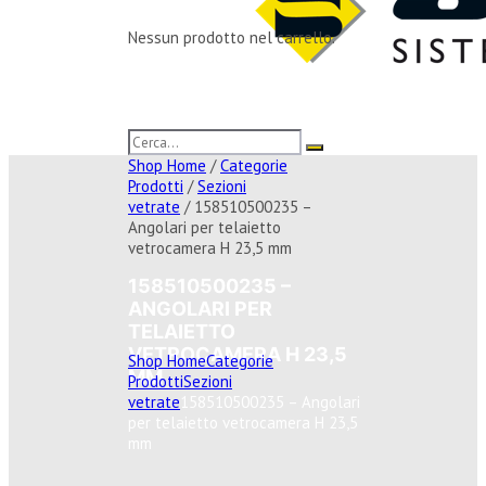
Nessun prodotto nel carrello.
Shop Home
/
Categorie
Prodotti
/
Sezioni
vetrate
/ 158510500235 –
Angolari per telaietto
vetrocamera H 23,5 mm
158510500235 –
ANGOLARI PER
TELAIETTO
VETROCAMERA H 23,5
Shop Home
Categorie
MM
Prodotti
Sezioni
vetrate
158510500235 – Angolari
per telaietto vetrocamera H 23,5
mm