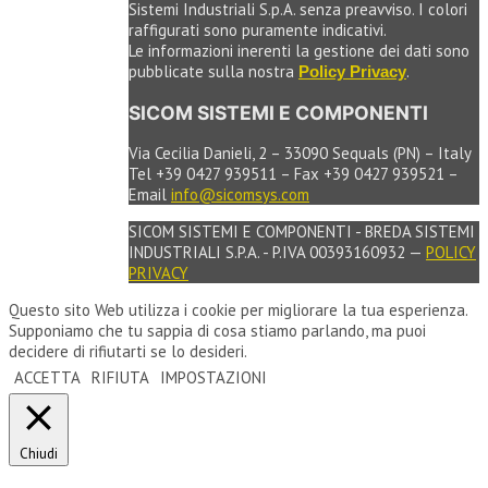
Sistemi Industriali S.p.A. senza preavviso. I colori
raffigurati sono puramente indicativi.
Le informazioni inerenti la gestione dei dati sono
pubblicate sulla nostra
.
Policy Privacy
SICOM SISTEMI E COMPONENTI
Via Cecilia Danieli, 2 – 33090 Sequals (PN) – Italy
Tel +39 0427 939511 – Fax +39 0427 939521 –
Email
info@sicomsys.com
SICOM SISTEMI E COMPONENTI - BREDA SISTEMI
INDUSTRIALI S.P.A. - P.IVA 00393160932 —
POLICY
PRIVACY
Questo sito Web utilizza i cookie per migliorare la tua esperienza.
Supponiamo che tu sappia di cosa stiamo parlando, ma puoi
decidere di rifiutarti se lo desideri.
ACCETTA
RIFIUTA
IMPOSTAZIONI
Chiudi