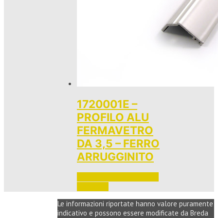
1720001E –
PROFILO ALU
FERMAVETRO
DA 3,5 – FERRO
ARRUGGINITO
Accedi per vedere i prezzi 
e ordinare
Le informazioni riportate hanno valore puramente
indicativo e possono essere modificate da Breda