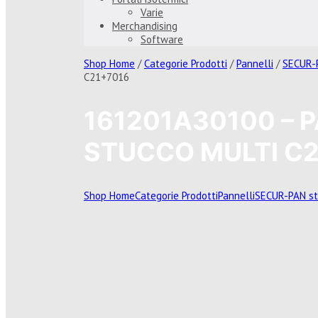
Varie
Merchandising
Software
Shop Home
/
Categorie Prodotti
/
Pannelli
/
SECUR-P
C21+7016
161201A30100 – 
STUCCO MULTI C2
Shop Home
Categorie Prodotti
Pannelli
SECUR-PAN st