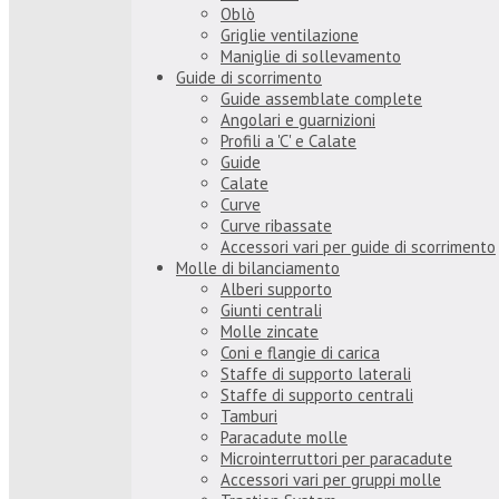
Oblò
Griglie ventilazione
Maniglie di sollevamento
Guide di scorrimento
Guide assemblate complete
Angolari e guarnizioni
Profili a 'C' e Calate
Guide
Calate
Curve
Curve ribassate
Accessori vari per guide di scorrimento
Molle di bilanciamento
Alberi supporto
Giunti centrali
Molle zincate
Coni e flangie di carica
Staffe di supporto laterali
Staffe di supporto centrali
Tamburi
Paracadute molle
Microinterruttori per paracadute
Accessori vari per gruppi molle