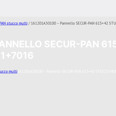
AN stucco multi
/ 161201A30100 – Pannello SECUR-PAN 615×42 ST
PANNELLO SECUR-PAN 61
1+7016
ucco multi
161201A30100 – Pannello SECUR-PAN 615×42 STUCCO MU