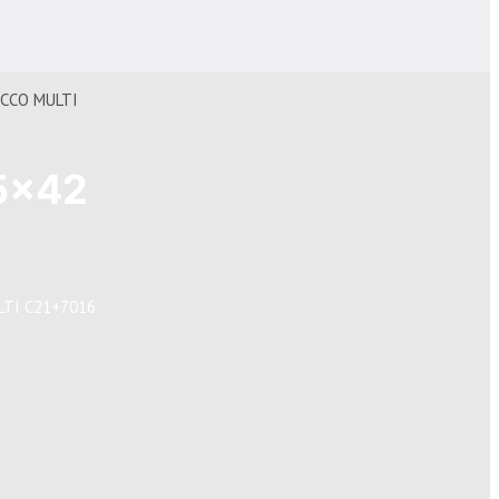
UCCO MULTI
5×42
LTI C21+7016