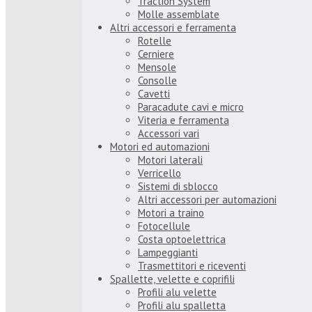
Traction System
Molle assemblate
Altri accessori e ferramenta
Rotelle
Cerniere
Mensole
Consolle
Cavetti
Paracadute cavi e micro
Viteria e ferramenta
Accessori vari
Motori ed automazioni
Motori laterali
Verricello
Sistemi di sblocco
Altri accessori per automazioni
Motori a traino
Fotocellule
Costa optoelettrica
Lampeggianti
Trasmettitori e riceventi
Spallette, velette e coprifili
Profili alu velette
Profili alu spalletta