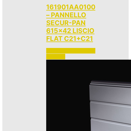
161901AA0100
– PANNELLO
SECUR-PAN
615×42 LISCIO
FLAT C21+C21
Accedi per vedere i prezzi 
e ordinare