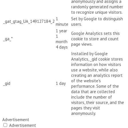
anonymously and assigns a
randomly generated number
to recognize unique visitors.
1
Set by Google to distinguish
_gat_gtag_UA_149127184_2
minute
users.
1 year
Google Analytics sets this
1
_ga_*
cookie to store and count
month
page views.
4 days
Installed by Google
Analytics, _gid cookie stores
information on how visitors
use a website, while also
creating an analytics report
of the website's
_gid
1 day
performance. Some of the
data that are collected
include the number of
visitors, their source, and the
pages they visit
anonymously.
Advertisement
Advertisement