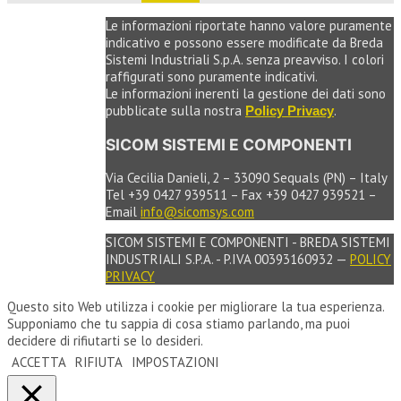
Le informazioni riportate hanno valore puramente
indicativo e possono essere modificate da Breda
Sistemi Industriali S.p.A. senza preavviso. I colori
raffigurati sono puramente indicativi.
Le informazioni inerenti la gestione dei dati sono
pubblicate sulla nostra
.
Policy Privacy
SICOM SISTEMI E COMPONENTI
Via Cecilia Danieli, 2 – 33090 Sequals (PN) – Italy
Tel +39 0427 939511 – Fax +39 0427 939521 –
Email
info@sicomsys.com
SICOM SISTEMI E COMPONENTI - BREDA SISTEMI
INDUSTRIALI S.P.A. - P.IVA 00393160932 —
POLICY
PRIVACY
Questo sito Web utilizza i cookie per migliorare la tua esperienza.
Supponiamo che tu sappia di cosa stiamo parlando, ma puoi
decidere di rifiutarti se lo desideri.
ACCETTA
RIFIUTA
IMPOSTAZIONI