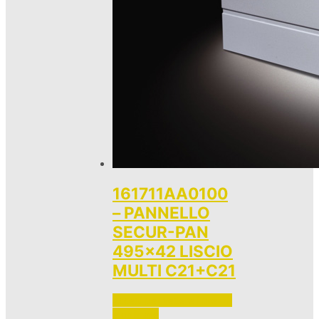
161711AA0100
– PANNELLO
SECUR-PAN
495×42 LISCIO
MULTI C21+C21
Accedi per vedere i prezzi 
e ordinare