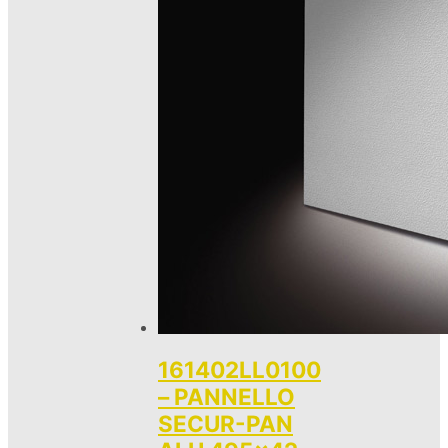
161402LL0100
– PANNELLO
SECUR-PAN