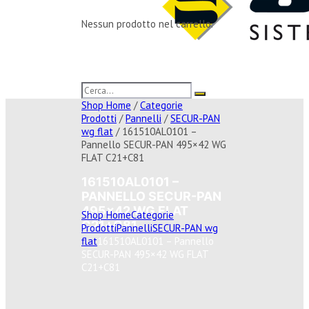
Nessun prodotto nel carrello.
Shop Home
/
Categorie
Prodotti
/
Pannelli
/
SECUR-PAN
wg flat
/ 161510AL0101 –
Pannello SECUR-PAN 495×42 WG
FLAT C21+C81
161510AL0101 –
PANNELLO SECUR-PAN
495×42 WG FLAT
Shop Home
Categorie
C21+C81
Prodotti
Pannelli
SECUR-PAN wg
flat
161510AL0101 – Pannello
SECUR-PAN 495×42 WG FLAT
C21+C81