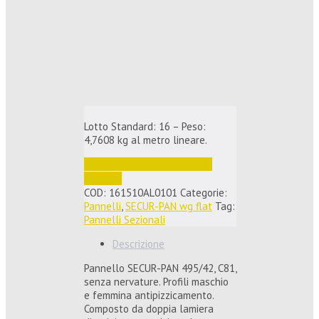
Lotto Standard: 16 – Peso:
4,7608 kg al metro lineare.
Accedi per vedere i prezzi e 
ordinare
COD:
161510AL0101
Categorie:
Pannelli
,
SECUR-PAN wg flat
Tag:
Pannelli Sezionali
Descrizione
Pannello SECUR-PAN 495/42, C81,
senza nervature. Profili maschio
e femmina antipizzicamento.
Composto da doppia lamiera