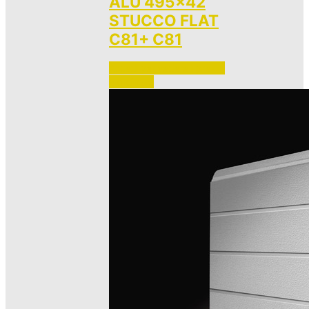
ALU 495×42
STUCCO FLAT
C81+ C81
Accedi per vedere i prezzi 
e ordinare