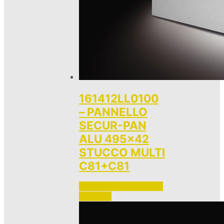
161412LL0100
– PANNELLO
SECUR-PAN
ALU 495×42
STUCCO MULTI
C81+C81
Accedi per vedere i prezzi 
e ordinare