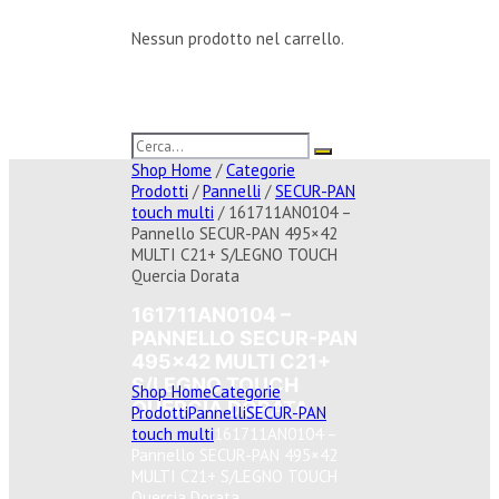
Nessun prodotto nel carrello.
Shop Home
/
Categorie
Prodotti
/
Pannelli
/
SECUR-PAN
touch multi
/ 161711AN0104 –
Pannello SECUR-PAN 495×42
MULTI C21+ S/LEGNO TOUCH
Quercia Dorata
161711AN0104 –
PANNELLO SECUR-PAN
495×42 MULTI C21+
S/LEGNO TOUCH
Shop Home
Categorie
QUERCIA DORATA
Prodotti
Pannelli
SECUR-PAN
touch multi
161711AN0104 –
Pannello SECUR-PAN 495×42
MULTI C21+ S/LEGNO TOUCH
Quercia Dorata