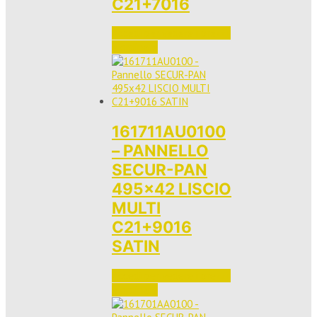
C21+7016
Accedi per vedere i prezzi 
e ordinare
161711AU0100
– PANNELLO
SECUR-PAN
495×42 LISCIO
MULTI
C21+9016
SATIN
Accedi per vedere i prezzi 
e ordinare