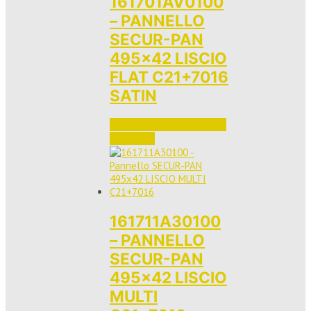
161701AV0100
– PANNELLO
SECUR-PAN
495×42 LISCIO
FLAT C21+7016
SATIN
Accedi per vedere i prezzi 
e ordinare
161711A30100
– PANNELLO
SECUR-PAN
495×42 LISCIO
MULTI