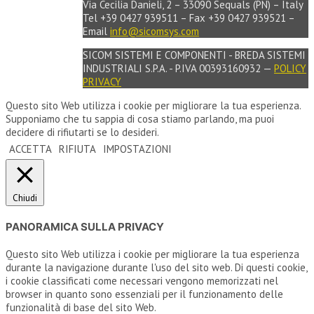
Via Cecilia Danieli, 2 – 33090 Sequals (PN) – Italy
Tel +39 0427 939511 – Fax +39 0427 939521 –
Email
info@sicomsys.com
SICOM SISTEMI E COMPONENTI - BREDA SISTEMI
INDUSTRIALI S.P.A. - P.IVA 00393160932 —
POLICY
PRIVACY
Questo sito Web utilizza i cookie per migliorare la tua esperienza.
Supponiamo che tu sappia di cosa stiamo parlando, ma puoi
decidere di rifiutarti se lo desideri.
ACCETTA
RIFIUTA
IMPOSTAZIONI
Chiudi
PANORAMICA SULLA PRIVACY
Questo sito Web utilizza i cookie per migliorare la tua esperienza
durante la navigazione durante l'uso del sito web. Di questi cookie,
i cookie classificati come necessari vengono memorizzati nel
browser in quanto sono essenziali per il funzionamento delle
funzionalità di base del sito Web.