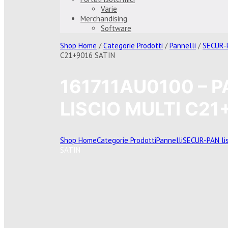
Varie
Merchandising
Software
Shop Home
/
Categorie Prodotti
/
Pannelli
/
SECUR-P
C21+9016 SATIN
161711AU0100 – 
LISCIO MULTI C21
Shop Home
Categorie Prodotti
Pannelli
SECUR-PAN lis
SATIN