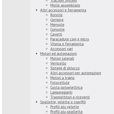
Traction System
Molle assemblate
Altri accessori e ferramenta
Rotelle
Cerniere
Mensole
Consolle
Cavetti
Paracadute cavi e micro
Viteria e ferramenta
Accessori vari
Motori ed automazioni
Motori laterali
Verricello
Sistemi di sblocco
Altri accessori per automazioni
Motori a traino
Fotocellule
Costa optoelettrica
Lampeggianti
Trasmettitori e riceventi
Spallette, velette e coprifili
Profili alu velette
Profili alu spalletta