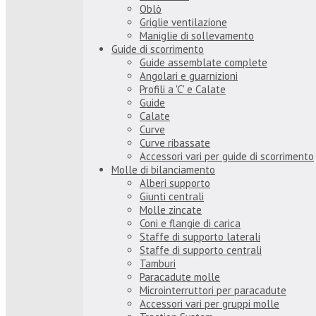
Oblò
Griglie ventilazione
Maniglie di sollevamento
Guide di scorrimento
Guide assemblate complete
Angolari e guarnizioni
Profili a 'C' e Calate
Guide
Calate
Curve
Curve ribassate
Accessori vari per guide di scorrimento
Molle di bilanciamento
Alberi supporto
Giunti centrali
Molle zincate
Coni e flangie di carica
Staffe di supporto laterali
Staffe di supporto centrali
Tamburi
Paracadute molle
Microinterruttori per paracadute
Accessori vari per gruppi molle