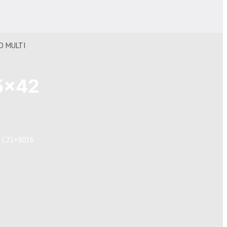
O MULTI
5×42
I C21+9016