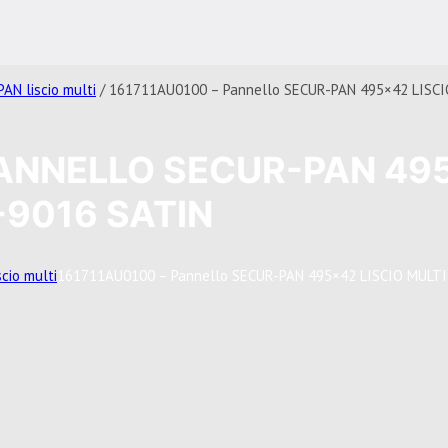
AN liscio multi
/ 161711AU0100 – Pannello SECUR-PAN 495×42 LISCI
PANNELLO SECUR-PAN 49
+9016 SATIN
cio multi
161711AU0100 – Pannello SECUR-PAN 495×42 LISCIO MULT