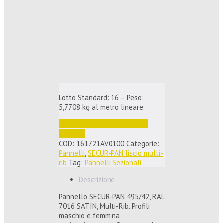
Lotto Standard: 16 – Peso:
5,7708 kg al metro lineare.
Accedi per vedere i prezzi e 
ordinare
COD:
161721AV0100
Categorie:
Pannelli
,
SECUR-PAN liscio multi-
rib
Tag:
Pannelli Sezionali
Descrizione
Pannello SECUR-PAN 495/42, RAL
7016 SATIN, Multi-Rib. Profili
maschio e femmina