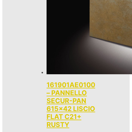
161901AE0100
– PANNELLO
SECUR-PAN
615×42 LISCIO
FLAT C21+
RUSTY