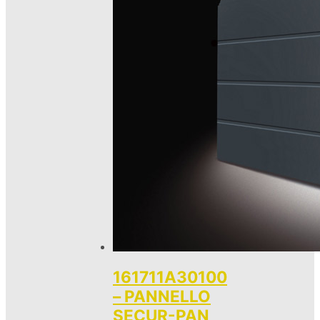
161711A30100
– PANNELLO
SECUR-PAN