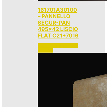
161701A30100
– PANNELLO
SECUR-PAN
495×42 LISCIO
FLAT C21+7016
Accedi per vedere i prezzi 
e ordinare