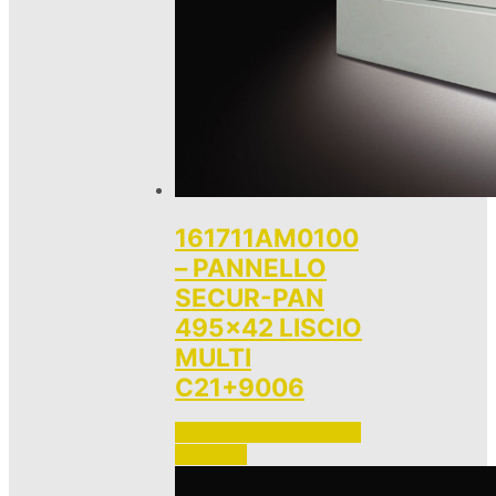
161711AM0100
– PANNELLO
SECUR-PAN
495×42 LISCIO
MULTI
C21+9006
Accedi per vedere i prezzi 
e ordinare