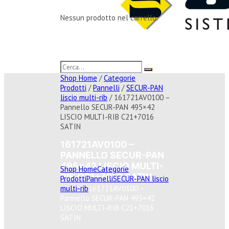
Nessun prodotto nel carrello.
Shop Home
/
Categorie
Prodotti
/
Pannelli
/
SECUR-PAN
liscio multi-rib
/ 161721AV0100 –
Pannello SECUR-PAN 495×42
LISCIO MULTI-RIB C21+7016
SATIN
161721AV0100 –
PANNELLO SECUR-PAN
495×42 LISCIO MULTI-
Shop Home
Categorie
RIB C21+7016 SATIN
Prodotti
Pannelli
SECUR-PAN liscio
multi-rib
161721AV0100 –
Pannello SECUR-PAN 495×42
LISCIO MULTI-RIB C21+7016
SATIN