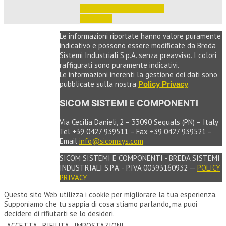
Accedi per vedere i prezzi 
e ordinare
Le informazioni riportate hanno valore puramente
indicativo e possono essere modificate da Breda
Sistemi Industriali S.p.A. senza preavviso. I colori
raffigurati sono puramente indicativi.
Le informazioni inerenti la gestione dei dati sono
pubblicate sulla nostra
.
Policy Privacy
SICOM SISTEMI E COMPONENTI
Via Cecilia Danieli, 2 – 33090 Sequals (PN) – Italy
Tel +39 0427 939511 – Fax +39 0427 939521 –
Email
info@sicomsys.com
SICOM SISTEMI E COMPONENTI - BREDA SISTEMI
INDUSTRIALI S.P.A. - P.IVA 00393160932 —
POLICY
PRIVACY
Questo sito Web utilizza i cookie per migliorare la tua esperienza.
Supponiamo che tu sappia di cosa stiamo parlando, ma puoi
decidere di rifiutarti se lo desideri.
ACCETTA
RIFIUTA
IMPOSTAZIONI