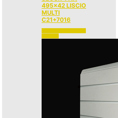
495×42 LISCIO
MULTI
C21+7016
Accedi per vedere i prezzi 
e ordinare