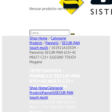
Nessun prodotto nel carrello.
Shop Home
/
Categorie
Prodotti
/
Pannelli
/
SECUR-PAN
touch multi
/ 161911A10104 –
Pannello SECUR-PAN 615×42
MULTI C21+ S/LEGNO TOUCH
Mogano
161911A10104 –
PANNELLO SECUR-PAN
615×42 MULTI C21+
S/LEGNO TOUCH
Shop Home
Categorie
MOGANO
Prodotti
Pannelli
SECUR-PAN
touch multi
161911A10104 –
Pannello SECUR-PAN 615×42
MULTI C21+ S/LEGNO TOUCH
Mogano