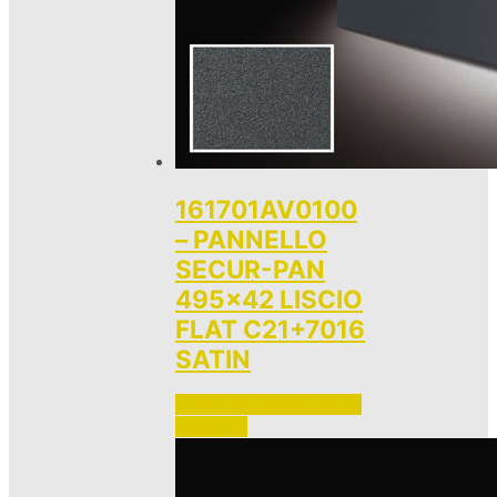
161701AV0100
– PANNELLO
SECUR-PAN
495×42 LISCIO
FLAT C21+7016
SATIN
Accedi per vedere i prezzi 
e ordinare