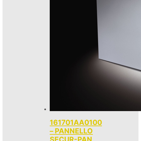
161701AA0100
– PANNELLO
SECUR-PAN