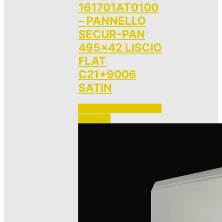
161701AT0100
– PANNELLO
SECUR-PAN
495×42 LISCIO
FLAT
C21+9006
SATIN
Accedi per vedere i prezzi 
e ordinare