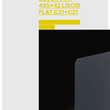
495×42 LISCIO
FLAT C21+C21
Accedi per vedere i prezzi 
e ordinare