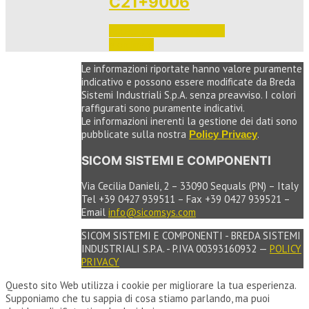
C21+9006
Accedi per vedere i prezzi 
e ordinare
Le informazioni riportate hanno valore puramente
indicativo e possono essere modificate da Breda
Sistemi Industriali S.p.A. senza preavviso. I colori
raffigurati sono puramente indicativi.
Le informazioni inerenti la gestione dei dati sono
pubblicate sulla nostra
.
Policy Privacy
SICOM SISTEMI E COMPONENTI
Via Cecilia Danieli, 2 – 33090 Sequals (PN) – Italy
Tel +39 0427 939511 – Fax +39 0427 939521 –
Email
info@sicomsys.com
SICOM SISTEMI E COMPONENTI - BREDA SISTEMI
INDUSTRIALI S.P.A. - P.IVA 00393160932 —
POLICY
PRIVACY
Questo sito Web utilizza i cookie per migliorare la tua esperienza.
Supponiamo che tu sappia di cosa stiamo parlando, ma puoi