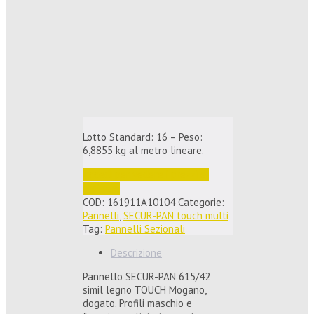
Lotto Standard: 16 – Peso:
6,8855 kg al metro lineare.
Accedi per vedere i prezzi e 
ordinare
COD:
161911A10104
Categorie:
Pannelli
,
SECUR-PAN touch multi
Tag:
Pannelli Sezionali
Descrizione
Pannello SECUR-PAN 615/42
simil legno TOUCH Mogano,
dogato. Profili maschio e