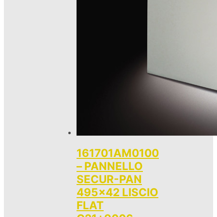
161701AM0100
– PANNELLO
SECUR-PAN
495×42 LISCIO
FLAT