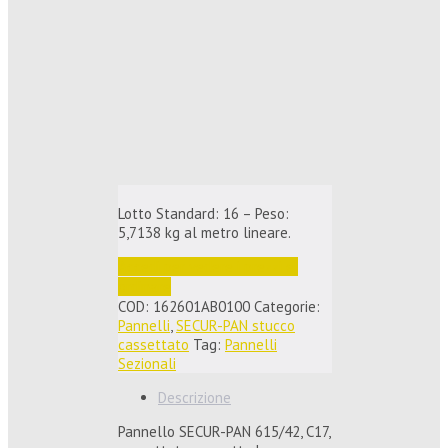
Lotto Standard: 16 – Peso:
5,7138 kg al metro lineare.
Accedi per vedere i prezzi e 
ordinare
COD:
162601AB0100
Categorie:
Pannelli
,
SECUR-PAN stucco
cassettato
Tag:
Pannelli
Sezionali
Descrizione
Pannello SECUR-PAN 615/42, C17,