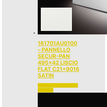
161701AU0100
– PANNELLO
SECUR-PAN
495×42 LISCIO
FLAT C21+9016
SATIN
Accedi per vedere i prezzi 
e ordinare