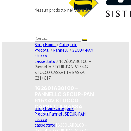
Nessun prodotto nel carrello.
Shop Home
/
Categorie
Prodotti
/
Pannelli
/
SECUR-PAN
stucco
cassettato
/ 162601AB0100 –
Pannello SECUR-PAN 615×42
STUCCO CASSETTA BASSA
C21+C17
162601AB0100 –
PANNELLO SECUR-PAN
615×42 STUCCO
CASSETTA BASSA
Shop Home
Categorie
C21+C17
Prodotti
Pannelli
SECUR-PAN
stucco
cassettato
162601AB0100 –
Pannello SECUR-PAN 615×42