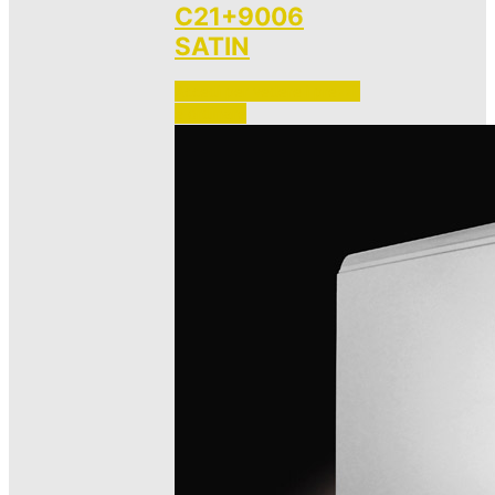
C21+9006
SATIN
Accedi per vedere i prezzi 
e ordinare