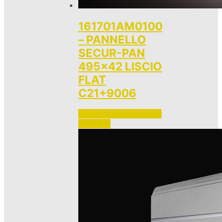
161701AM0100
– PANNELLO
SECUR-PAN
495×42 LISCIO
FLAT
C21+9006
Accedi per vedere i prezzi 
e ordinare