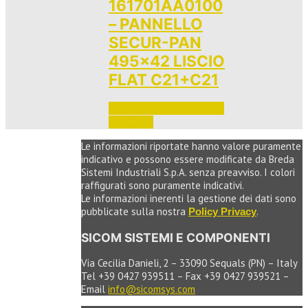
161701AA0100
– PANNELLO
SECUR-PAN
495×42 LISCIO
FLAT C21+C21
Accedi per vedere i prezzi 
e ordinare
Le informazioni riportate hanno valore puramente
indicativo e possono essere modificate da Breda
Sistemi Industriali S.p.A. senza preavviso. I colori
raffigurati sono puramente indicativi.
Le informazioni inerenti la gestione dei dati sono
pubblicate sulla nostra
.
Policy Privacy
SICOM SISTEMI E COMPONENTI
Via Cecilia Danieli, 2 – 33090 Sequals (PN) – Italy
Tel +39 0427 939511 – Fax +39 0427 939521 –
Email
info@sicomsys.com