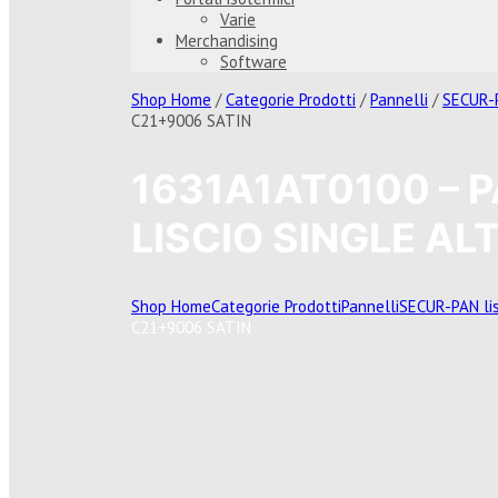
Varie
Merchandising
Software
Shop Home
/
Categorie Prodotti
/
Pannelli
/
SECUR-P
C21+9006 SATIN
1631A1AT0100 – 
LISCIO SINGLE AL
Shop Home
Categorie Prodotti
Pannelli
SECUR-PAN lis
C21+9006 SATIN