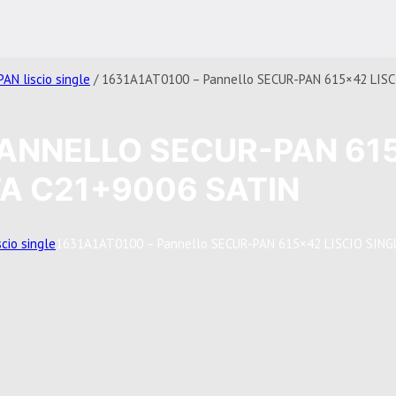
AN liscio single
/ 1631A1AT0100 – Pannello SECUR-PAN 615×42 LISC
PANNELLO SECUR-PAN 61
TA C21+9006 SATIN
cio single
1631A1AT0100 – Pannello SECUR-PAN 615×42 LISCIO SING