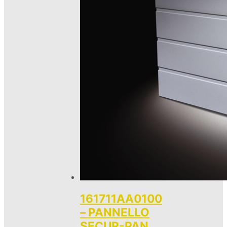
161711AA0100
– PANNELLO
SECUR-PAN