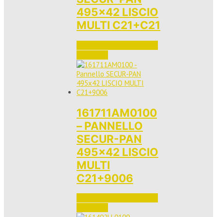
495×42 LISCIO
MULTI C21+C21
Accedi per vedere i prezzi 
e ordinare
161711AM0100
– PANNELLO
SECUR-PAN
495×42 LISCIO
MULTI
C21+9006
Accedi per vedere i prezzi 
e ordinare