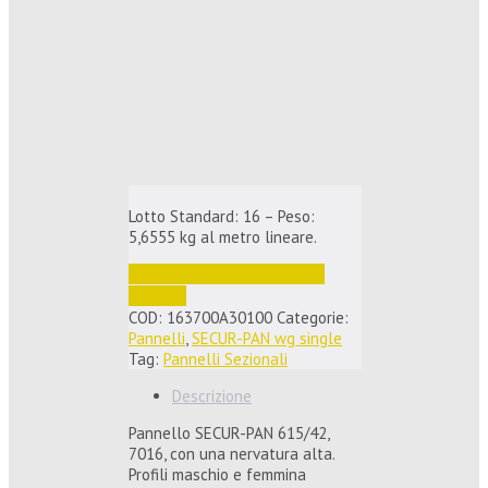
Lotto Standard: 16 – Peso:
5,6555 kg al metro lineare.
Accedi per vedere i prezzi e 
ordinare
COD:
163700A30100
Categorie:
Pannelli
,
SECUR-PAN wg single
Tag:
Pannelli Sezionali
Descrizione
Pannello SECUR-PAN 615/42,
7016, con una nervatura alta.
Profili maschio e femmina