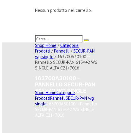
Nessun prodotto nel carrello.
Shop Home
/
Categorie
Prodotti
/
Pannelli
/
SECUR-PAN
wg single
/ 163700A30100 –
Pannello SECUR-PAN 615×42 WG
SINGLE ALTA C21+7016
163700A30100 –
PANNELLO SECUR-PAN
615×42 WG SINGLE
Shop Home
Categorie
ALTA C21+7016
Prodotti
Pannelli
SECUR-PAN wg
single
163700A30100 – Pannello
SECUR-PAN 615×42 WG SINGLE
ALTA C21+7016