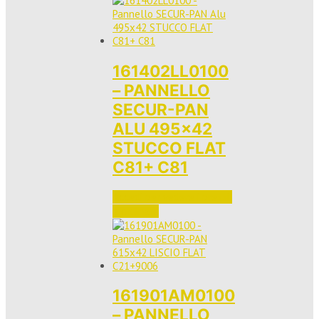
161402LL0100
– PANNELLO
SECUR-PAN
ALU 495×42
STUCCO FLAT
C81+ C81
Accedi per vedere i prezzi 
e ordinare
161901AM0100
– PANNELLO