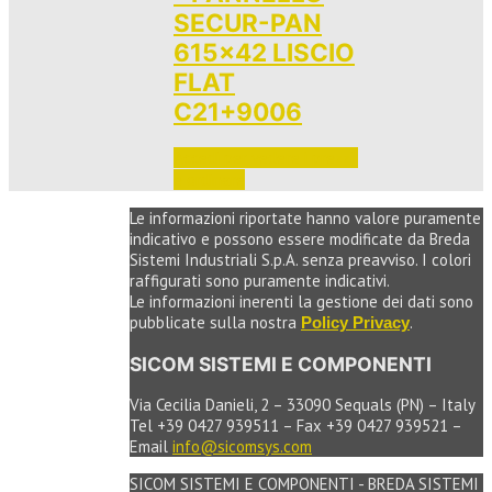
SECUR-PAN
615×42 LISCIO
FLAT
C21+9006
Accedi per vedere i prezzi 
e ordinare
Le informazioni riportate hanno valore puramente
indicativo e possono essere modificate da Breda
Sistemi Industriali S.p.A. senza preavviso. I colori
raffigurati sono puramente indicativi.
Le informazioni inerenti la gestione dei dati sono
pubblicate sulla nostra
.
Policy Privacy
SICOM SISTEMI E COMPONENTI
Via Cecilia Danieli, 2 – 33090 Sequals (PN) – Italy
Tel +39 0427 939511 – Fax +39 0427 939521 –
Email
info@sicomsys.com
SICOM SISTEMI E COMPONENTI - BREDA SISTEMI