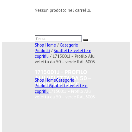
Nessun prodotto nel carrello.
Shop Home
/
Categorie
Prodotti
/
Spallette, velette e
coprifili
/ 1715001J – Profilo Alu
veletta da 50 – verde RAL 6005
1715001J – PROFILO
ALU VELETTA DA 50 –
Shop Home
Categorie
VERDE RAL 6005
Prodotti
Spallette, velette e
coprifili
1715001J – Profilo Alu
veletta da 50 – verde RAL 6005