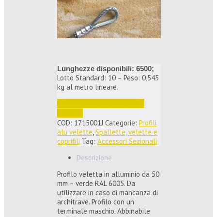
Lunghezze disponibili: 6500;
Lotto Standard: 10 – Peso: 0,545
kg al metro lineare.
Accedi per vedere i prezzi e 
ordinare
COD:
1715001J
Categorie:
Profili
alu velette
,
Spallette, velette e
coprifili
Tag:
Accessori Sezionali
Descrizione
Profilo veletta in alluminio da 50
mm – verde RAL 6005. Da
utilizzare in caso di mancanza di
architrave. Profilo con un
terminale maschio. Abbinabile