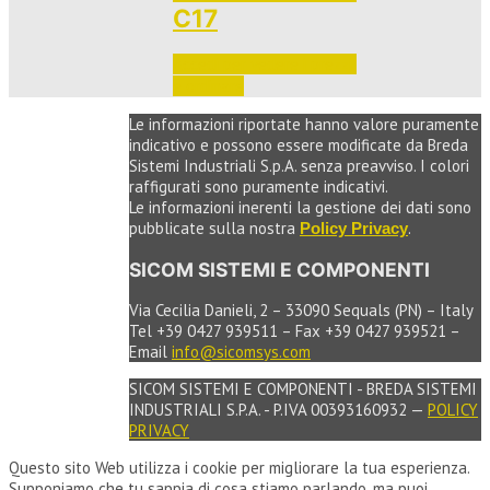
C17
Accedi per vedere i prezzi 
e ordinare
Le informazioni riportate hanno valore puramente
indicativo e possono essere modificate da Breda
Sistemi Industriali S.p.A. senza preavviso. I colori
raffigurati sono puramente indicativi.
Le informazioni inerenti la gestione dei dati sono
pubblicate sulla nostra
.
Policy Privacy
SICOM SISTEMI E COMPONENTI
Via Cecilia Danieli, 2 – 33090 Sequals (PN) – Italy
Tel +39 0427 939511 – Fax +39 0427 939521 –
Email
info@sicomsys.com
SICOM SISTEMI E COMPONENTI - BREDA SISTEMI
INDUSTRIALI S.P.A. - P.IVA 00393160932 —
POLICY
PRIVACY
Questo sito Web utilizza i cookie per migliorare la tua esperienza.
Supponiamo che tu sappia di cosa stiamo parlando, ma puoi