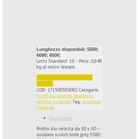
Lunghezze disponibili: 5500;
6000; 6500;
Lotto Standard: 10 – Peso: 0,648
kg al metro lineare.
Accedi per vedere i prezzi e 
ordinare
COD:
1715003D0002
Categorie:
Profili alu velette
,
Spallette,
velette e coprifili
Tag:
Accessori
Sezionali
Descrizione
Profilo Alu veletta da 50 x SO –
ossidato scotch brite grey 5500;