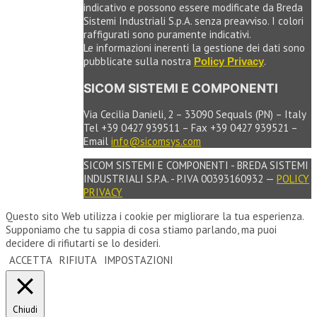
indicativo e possono essere modificate da Breda
Sistemi Industriali S.p.A. senza preavviso. I colori
raffigurati sono puramente indicativi.
Le informazioni inerenti la gestione dei dati sono
pubblicate sulla nostra
.
Policy Privacy
SICOM SISTEMI E COMPONENTI
Via Cecilia Danieli, 2 – 33090 Sequals (PN) – Italy
Tel +39 0427 939511 – Fax +39 0427 939521 –
Email
info@sicomsys.com
SICOM SISTEMI E COMPONENTI - BREDA SISTEMI
INDUSTRIALI S.P.A. - P.IVA 00393160932 —
POLICY
PRIVACY
Questo sito Web utilizza i cookie per migliorare la tua esperienza.
Supponiamo che tu sappia di cosa stiamo parlando, ma puoi
decidere di rifiutarti se lo desideri.
ACCETTA
RIFIUTA
IMPOSTAZIONI
Chiudi