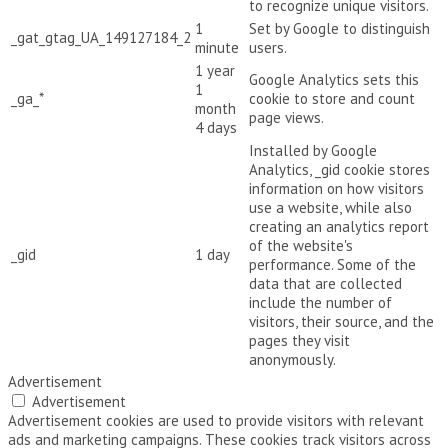
to recognize unique visitors.
1
Set by Google to distinguish
_gat_gtag_UA_149127184_2
minute
users.
1 year
Google Analytics sets this
1
_ga_*
cookie to store and count
month
page views.
4 days
Installed by Google
Analytics, _gid cookie stores
information on how visitors
use a website, while also
creating an analytics report
of the website's
_gid
1 day
performance. Some of the
data that are collected
include the number of
visitors, their source, and the
pages they visit
anonymously.
Advertisement
Advertisement
Advertisement cookies are used to provide visitors with relevant
ads and marketing campaigns. These cookies track visitors across