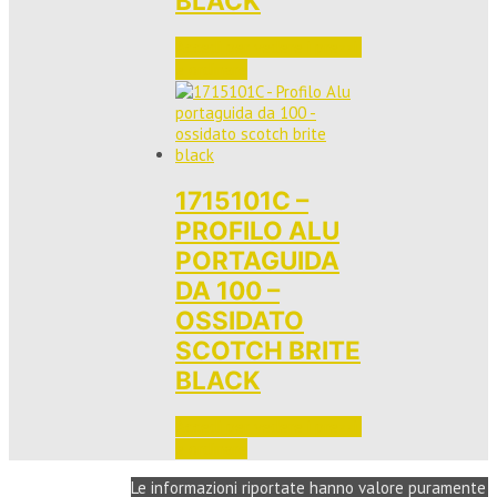
BLACK
Accedi per vedere i prezzi 
e ordinare
1715101C –
PROFILO ALU
PORTAGUIDA
DA 100 –
OSSIDATO
SCOTCH BRITE
BLACK
Accedi per vedere i prezzi 
e ordinare
Le informazioni riportate hanno valore puramente