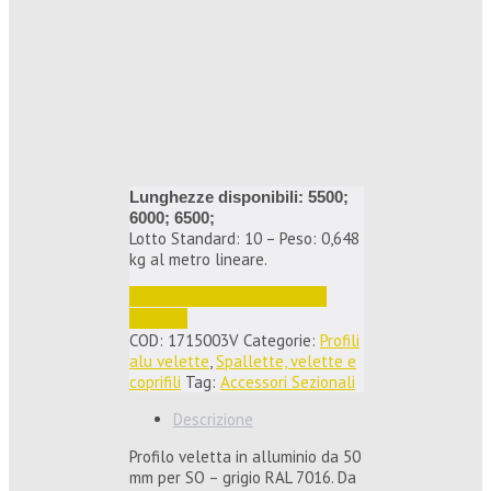
Lunghezze disponibili: 5500;
6000; 6500;
Lotto Standard: 10 – Peso: 0,648
kg al metro lineare.
Accedi per vedere i prezzi e 
ordinare
COD:
1715003V
Categorie:
Profili
alu velette
,
Spallette, velette e
coprifili
Tag:
Accessori Sezionali
Descrizione
Profilo veletta in alluminio da 50
mm per SO – grigio RAL 7016. Da