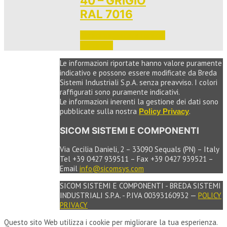
40 – GRIGIO
RAL 7016
Accedi per vedere i prezzi 
e ordinare
Le informazioni riportate hanno valore puramente
indicativo e possono essere modificate da Breda
Sistemi Industriali S.p.A. senza preavviso. I colori
raffigurati sono puramente indicativi.
Le informazioni inerenti la gestione dei dati sono
pubblicate sulla nostra
.
Policy Privacy
SICOM SISTEMI E COMPONENTI
Via Cecilia Danieli, 2 – 33090 Sequals (PN) – Italy
Tel +39 0427 939511 – Fax +39 0427 939521 –
Email
info@sicomsys.com
SICOM SISTEMI E COMPONENTI - BREDA SISTEMI
INDUSTRIALI S.P.A. - P.IVA 00393160932 —
POLICY
PRIVACY
Questo sito Web utilizza i cookie per migliorare la tua esperienza.