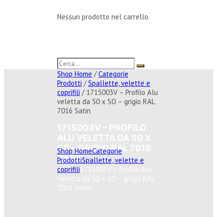
Nessun prodotto nel carrello.
Shop Home
/
Categorie
Prodotti
/
Spallette, velette e
coprifili
/ 1715003V – Profilo Alu
veletta da 50 x SO – grigio RAL
7016 Satin
1715003V – PROFILO
ALU VELETTA DA 50 X
SO – GRIGIO RAL 7016
Shop Home
Categorie
SATIN
Prodotti
Spallette, velette e
coprifili
1715003V – Profilo Alu
veletta da 50 x SO – grigio RAL
7016 Satin