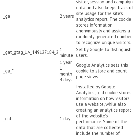
visitor, session and campaign
data and also keeps track of
site usage for the site's
_ga
2 years
analytics report. The cookie
stores information
anonymously and assigns a
randomly generated number
to recognize unique visitors.
1
Set by Google to distinguish
_gat_gtag_UA_149127184_2
minute
users.
1 year
Google Analytics sets this
1
_ga_*
cookie to store and count
month
page views.
4 days
Installed by Google
Analytics, _gid cookie stores
information on how visitors
use a website, while also
creating an analytics report
of the website's
_gid
1 day
performance. Some of the
data that are collected
include the number of