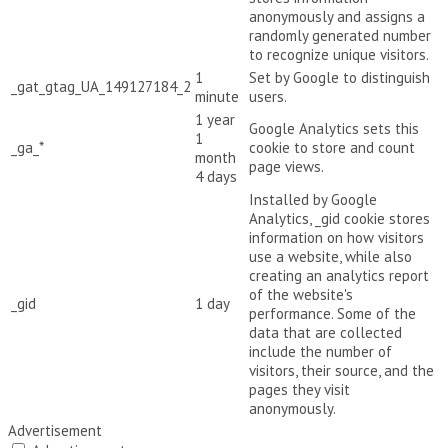
anonymously and assigns a
randomly generated number
to recognize unique visitors.
1
Set by Google to distinguish
_gat_gtag_UA_149127184_2
minute
users.
1 year
Google Analytics sets this
1
_ga_*
cookie to store and count
month
page views.
4 days
Installed by Google
Analytics, _gid cookie stores
information on how visitors
use a website, while also
creating an analytics report
of the website's
_gid
1 day
performance. Some of the
data that are collected
include the number of
visitors, their source, and the
pages they visit
anonymously.
Advertisement