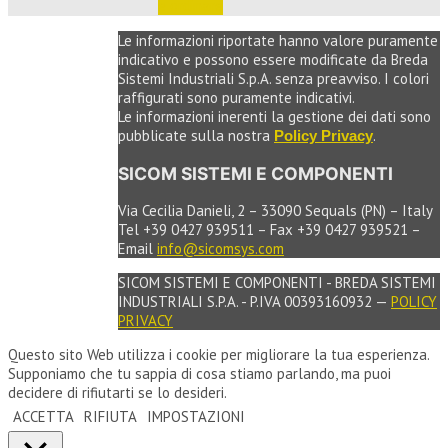
e ordinare
Le informazioni riportate hanno valore puramente
indicativo e possono essere modificate da Breda
Sistemi Industriali S.p.A. senza preavviso. I colori
raffigurati sono puramente indicativi.
Le informazioni inerenti la gestione dei dati sono
pubblicate sulla nostra
.
Policy Privacy
SICOM SISTEMI E COMPONENTI
Via Cecilia Danieli, 2 – 33090 Sequals (PN) – Italy
Tel +39 0427 939511 – Fax +39 0427 939521 –
Email
info@sicomsys.com
SICOM SISTEMI E COMPONENTI - BREDA SISTEMI
INDUSTRIALI S.P.A. - P.IVA 00393160932 —
POLICY
PRIVACY
Questo sito Web utilizza i cookie per migliorare la tua esperienza.
Supponiamo che tu sappia di cosa stiamo parlando, ma puoi
decidere di rifiutarti se lo desideri.
ACCETTA
RIFIUTA
IMPOSTAZIONI