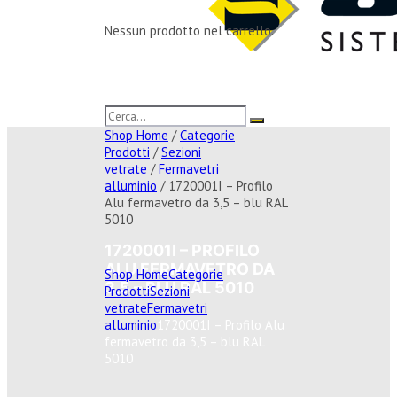
Nessun prodotto nel carrello.
Shop Home
/
Categorie
Prodotti
/
Sezioni
vetrate
/
Fermavetri
alluminio
/ 1720001I – Profilo
Alu fermavetro da 3,5 – blu RAL
5010
1720001I – PROFILO
ALU FERMAVETRO DA
Shop Home
Categorie
3,5 – BLU RAL 5010
Prodotti
Sezioni
vetrate
Fermavetri
alluminio
1720001I – Profilo Alu
fermavetro da 3,5 – blu RAL
5010