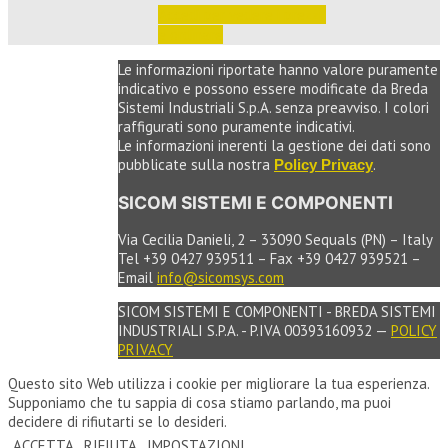
Accedi per vedere i prezzi 
e ordinare
Le informazioni riportate hanno valore puramente
indicativo e possono essere modificate da Breda
Sistemi Industriali S.p.A. senza preavviso. I colori
raffigurati sono puramente indicativi.
Le informazioni inerenti la gestione dei dati sono
pubblicate sulla nostra
.
Policy Privacy
SICOM SISTEMI E COMPONENTI
Via Cecilia Danieli, 2 – 33090 Sequals (PN) – Italy
Tel +39 0427 939511 – Fax +39 0427 939521 –
Email
info@sicomsys.com
SICOM SISTEMI E COMPONENTI - BREDA SISTEMI
INDUSTRIALI S.P.A. - P.IVA 00393160932 —
POLICY
PRIVACY
Questo sito Web utilizza i cookie per migliorare la tua esperienza.
Supponiamo che tu sappia di cosa stiamo parlando, ma puoi
decidere di rifiutarti se lo desideri.
ACCETTA
RIFIUTA
IMPOSTAZIONI