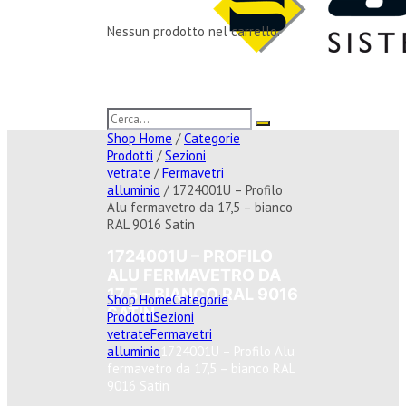
Nessun prodotto nel carrello.
Shop Home
/
Categorie
Prodotti
/
Sezioni
vetrate
/
Fermavetri
alluminio
/ 1724001U – Profilo
Alu fermavetro da 17,5 – bianco
RAL 9016 Satin
1724001U – PROFILO
ALU FERMAVETRO DA
17,5 – BIANCO RAL 9016
Shop Home
Categorie
SATIN
Prodotti
Sezioni
vetrate
Fermavetri
alluminio
1724001U – Profilo Alu
fermavetro da 17,5 – bianco RAL
9016 Satin