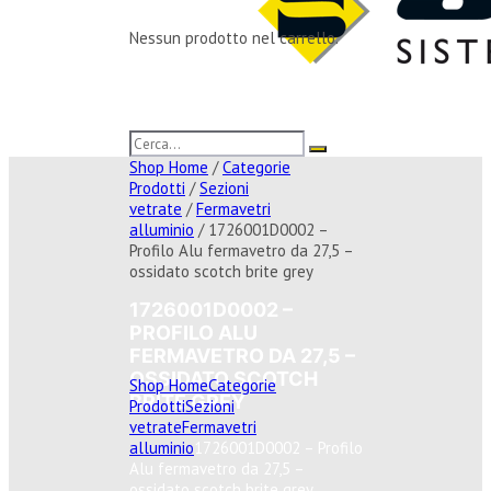
Nessun prodotto nel carrello.
Shop Home
/
Categorie
Prodotti
/
Sezioni
vetrate
/
Fermavetri
alluminio
/ 1726001D0002 –
Profilo Alu fermavetro da 27,5 –
ossidato scotch brite grey
1726001D0002 –
PROFILO ALU
FERMAVETRO DA 27,5 –
OSSIDATO SCOTCH
Shop Home
Categorie
BRITE GREY
Prodotti
Sezioni
vetrate
Fermavetri
alluminio
1726001D0002 – Profilo
Alu fermavetro da 27,5 –
ossidato scotch brite grey