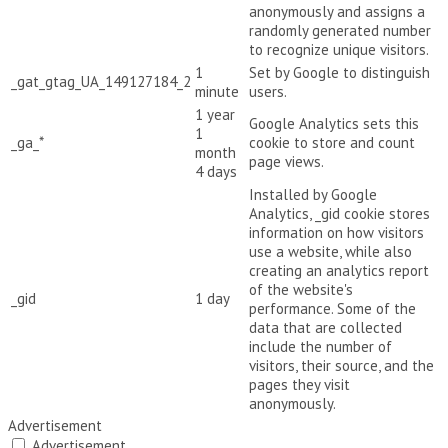
anonymously and assigns a
randomly generated number
to recognize unique visitors.
1
Set by Google to distinguish
_gat_gtag_UA_149127184_2
minute
users.
1 year
Google Analytics sets this
1
_ga_*
cookie to store and count
month
page views.
4 days
Installed by Google
Analytics, _gid cookie stores
information on how visitors
use a website, while also
creating an analytics report
of the website's
_gid
1 day
performance. Some of the
data that are collected
include the number of
visitors, their source, and the
pages they visit
anonymously.
Advertisement
Advertisement