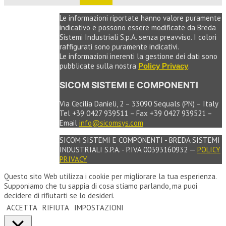
e ordinare
Le informazioni riportate hanno valore puramente
indicativo e possono essere modificate da Breda
Sistemi Industriali S.p.A. senza preavviso. I colori
raffigurati sono puramente indicativi.
Le informazioni inerenti la gestione dei dati sono
pubblicate sulla nostra
.
Policy Privacy
SICOM SISTEMI E COMPONENTI
Via Cecilia Danieli, 2 – 33090 Sequals (PN) – Italy
Tel +39 0427 939511 – Fax +39 0427 939521 –
Email
info@sicomsys.com
SICOM SISTEMI E COMPONENTI - BREDA SISTEMI
INDUSTRIALI S.P.A. - P.IVA 00393160932 —
POLICY
PRIVACY
Questo sito Web utilizza i cookie per migliorare la tua esperienza.
Supponiamo che tu sappia di cosa stiamo parlando, ma puoi
decidere di rifiutarti se lo desideri.
ACCETTA
RIFIUTA
IMPOSTAZIONI