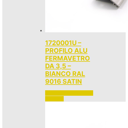
1720001U –
PROFILO ALU
FERMAVETRO
DA 3,5 –
BIANCO RAL
9016 SATIN
Accedi per vedere i prezzi 
e ordinare