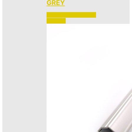
GREY
Accedi per vedere i prezzi 
e ordinare