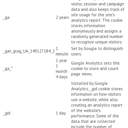
visitor, session and campaign
data and also keeps track of
site usage for the site's
_ga
2 years
analytics report. The cookie
stores information
anonymously and assigns a
randomly generated number
to recognize unique visitors.
1
Set by Google to distinguish
_gat_gtag_UA_149127184_2
minute
users.
1 year
Google Analytics sets this
1
_ga_*
cookie to store and count
month
page views.
4 days
Installed by Google
Analytics, _gid cookie stores
information on how visitors
use a website, while also
creating an analytics report
of the website's
_gid
1 day
performance. Some of the
data that are collected
include the number of