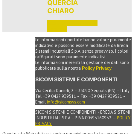
QUERCIA
CHIARO
Accedi per vedere i prezzi 
e ordinare
Le informazioni riportate hanno valore puramente
indicativo e possono essere modificate da Breda
Sistemi Industriali S.p.A. senza preavviso. I colori
raffigurati sono puramente indicativi.
Le informazioni inerenti la gestione dei dati sono
pubblicate sulla nostra
.
Policy Privacy
SICOM SISTEMI E COMPONENTI
Via Cecilia Danieli, 2 – 33090 Sequals (PN) – Italy
Tel +39 0427 939511 – Fax +39 0427 939521 –
Email
info@sicomsys.com
SICOM SISTEMI E COMPONENTI - BREDA SISTEMI
INDUSTRIALI S.P.A. - P.IVA 00393160932 —
POLICY
PRIVACY
Questo sito Web utilizza i cookie per migliorare la tua esperienza.