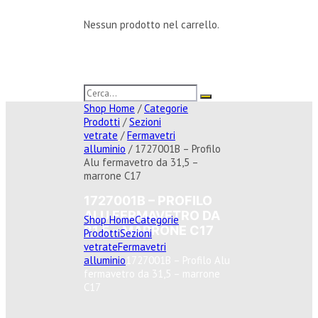
Nessun prodotto nel carrello.
Shop Home
/
Categorie
Prodotti
/
Sezioni
vetrate
/
Fermavetri
alluminio
/ 1727001B – Profilo
Alu fermavetro da 31,5 –
marrone C17
1727001B – PROFILO
ALU FERMAVETRO DA
Shop Home
Categorie
31,5 – MARRONE C17
Prodotti
Sezioni
vetrate
Fermavetri
alluminio
1727001B – Profilo Alu
fermavetro da 31,5 – marrone
C17