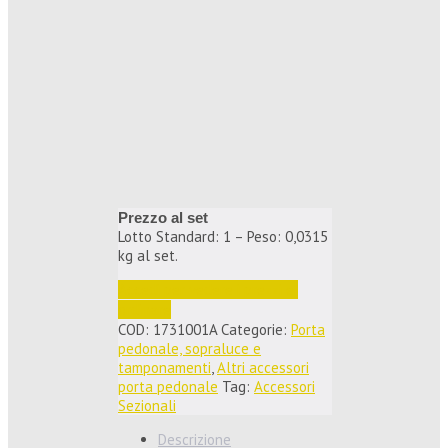
Prezzo al set
Lotto Standard: 1 – Peso: 0,0315
kg al set.
Accedi per vedere i prezzi e 
ordinare
COD:
1731001A
Categorie:
Porta
pedonale, sopraluce e
tamponamenti
,
Altri accessori
porta pedonale
Tag:
Accessori
Sezionali
Descrizione