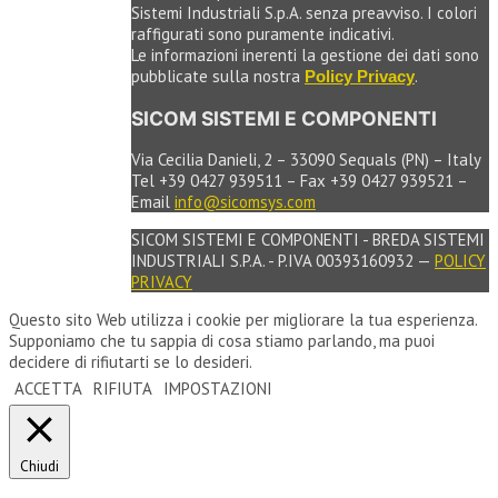
Sistemi Industriali S.p.A. senza preavviso. I colori
raffigurati sono puramente indicativi.
Le informazioni inerenti la gestione dei dati sono
pubblicate sulla nostra
.
Policy Privacy
SICOM SISTEMI E COMPONENTI
Via Cecilia Danieli, 2 – 33090 Sequals (PN) – Italy
Tel +39 0427 939511 – Fax +39 0427 939521 –
Email
info@sicomsys.com
SICOM SISTEMI E COMPONENTI - BREDA SISTEMI
INDUSTRIALI S.P.A. - P.IVA 00393160932 —
POLICY
PRIVACY
Questo sito Web utilizza i cookie per migliorare la tua esperienza.
Supponiamo che tu sappia di cosa stiamo parlando, ma puoi
decidere di rifiutarti se lo desideri.
ACCETTA
RIFIUTA
IMPOSTAZIONI
Chiudi