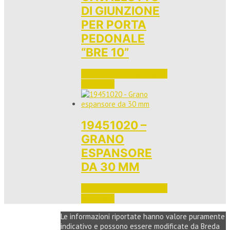
DI GIUNZIONE
PER PORTA
PEDONALE
“BRE 10”
Accedi per vedere i prezzi 
e ordinare
19451020 –
GRANO
ESPANSORE
DA 30 MM
Accedi per vedere i prezzi 
e ordinare
Le informazioni riportate hanno valore puramente
indicativo e possono essere modificate da Breda