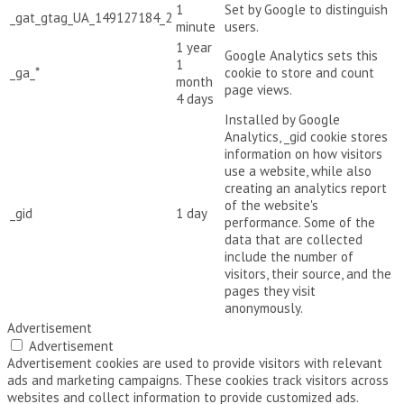
1
Set by Google to distinguish
_gat_gtag_UA_149127184_2
minute
users.
1 year
Google Analytics sets this
1
_ga_*
cookie to store and count
month
page views.
4 days
Installed by Google
Analytics, _gid cookie stores
information on how visitors
use a website, while also
creating an analytics report
of the website's
_gid
1 day
performance. Some of the
data that are collected
include the number of
visitors, their source, and the
pages they visit
anonymously.
Advertisement
Advertisement
Advertisement cookies are used to provide visitors with relevant
ads and marketing campaigns. These cookies track visitors across
websites and collect information to provide customized ads.