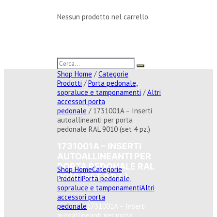
Nessun prodotto nel carrello.
Shop Home
/
Categorie
Prodotti
/
Porta pedonale,
sopraluce e tamponamenti
/
Altri
accessori porta
pedonale
/ 1731001A – Inserti
autoallineanti per porta
pedonale RAL 9010 (set 4 pz.)
1731001A – INSERTI
AUTOALLINEANTI PER
PORTA PEDONALE RAL
Shop Home
Categorie
9010 (SET 4 PZ.)
Prodotti
Porta pedonale,
sopraluce e tamponamenti
Altri
accessori porta
pedonale
1731001A – Inserti
autoallineanti per porta