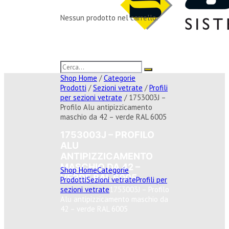
Nessun prodotto nel carrello.
Shop Home
/
Categorie
Prodotti
/
Sezioni vetrate
/
Profili
per sezioni vetrate
/ 1753003J –
Profilo Alu antipizzicamento
maschio da 42 – verde RAL 6005
1753003J – PROFILO
ALU
ANTIPIZZICAMENTO
MASCHIO DA 42 –
Shop Home
Categorie
VERDE RAL 6005
Prodotti
Sezioni vetrate
Profili per
sezioni vetrate
1753003J – Profilo
Alu antipizzicamento maschio da
42 – verde RAL 6005