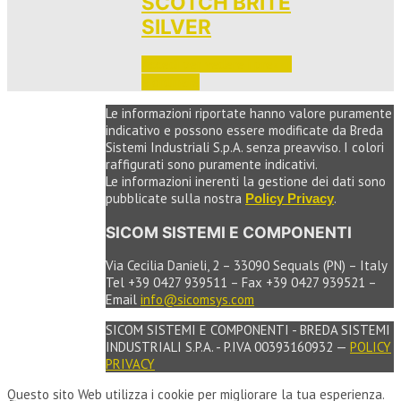
SCOTCH BRITE
SILVER
Accedi per vedere i prezzi 
e ordinare
Le informazioni riportate hanno valore puramente
indicativo e possono essere modificate da Breda
Sistemi Industriali S.p.A. senza preavviso. I colori
raffigurati sono puramente indicativi.
Le informazioni inerenti la gestione dei dati sono
pubblicate sulla nostra
.
Policy Privacy
SICOM SISTEMI E COMPONENTI
Via Cecilia Danieli, 2 – 33090 Sequals (PN) – Italy
Tel +39 0427 939511 – Fax +39 0427 939521 –
Email
info@sicomsys.com
SICOM SISTEMI E COMPONENTI - BREDA SISTEMI
INDUSTRIALI S.P.A. - P.IVA 00393160932 —
POLICY
PRIVACY
Questo sito Web utilizza i cookie per migliorare la tua esperienza.