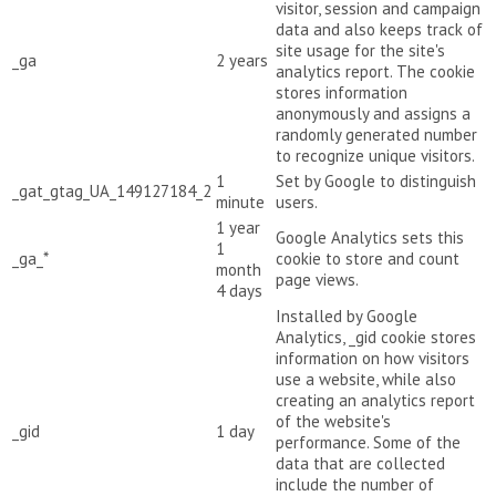
visitor, session and campaign
data and also keeps track of
site usage for the site's
_ga
2 years
analytics report. The cookie
stores information
anonymously and assigns a
randomly generated number
to recognize unique visitors.
1
Set by Google to distinguish
_gat_gtag_UA_149127184_2
minute
users.
1 year
Google Analytics sets this
1
_ga_*
cookie to store and count
month
page views.
4 days
Installed by Google
Analytics, _gid cookie stores
information on how visitors
use a website, while also
creating an analytics report
of the website's
_gid
1 day
performance. Some of the
data that are collected
include the number of