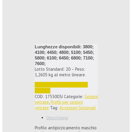
Lunghezze disponibili: 3800;
4100; 4450; 4800; 5100; 5450;
5800; 6100; 6450; 6800; 7100;
7600;
Lotto Standard: 20 – Peso:
1,2605 kg al metro lineare.
Accedi per vedere i prezzi e 
ordinare
COD:
1753003J
Categorie:
Sezioni
vetrate
,
Profili per sezioni
vetrate
Tag:
Accessori Sezionali
Descrizione
Profilo antipizzicamento maschio