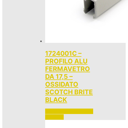
1724001C –
PROFILO ALU
FERMAVETRO
DA 17,5 –
OSSIDATO
SCOTCH BRITE
BLACK
Accedi per vedere i prezzi 
e ordinare