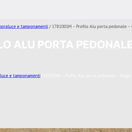
sopraluce e tamponamenti
/ 1781001M – Profilo Alu porta pedonale – 
ILO ALU PORTA PEDONALE
aluce e tamponamenti
1781001M – Profilo Alu porta pedonale – Grigio