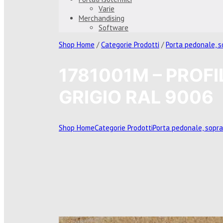
Varie
Merchandising
Software
Shop Home
/
Categorie Prodotti
/
Porta pedonale, 
1781001M – PROF
GRIGIO RAL 9006
Shop Home
Categorie Prodotti
Porta pedonale, sopr