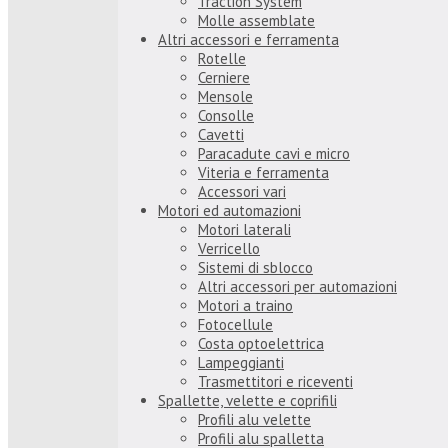
Traction System
Molle assemblate
Altri accessori e ferramenta
Rotelle
Cerniere
Mensole
Consolle
Cavetti
Paracadute cavi e micro
Viteria e ferramenta
Accessori vari
Motori ed automazioni
Motori laterali
Verricello
Sistemi di sblocco
Altri accessori per automazioni
Motori a traino
Fotocellule
Costa optoelettrica
Lampeggianti
Trasmettitori e riceventi
Spallette, velette e coprifili
Profili alu velette
Profili alu spalletta