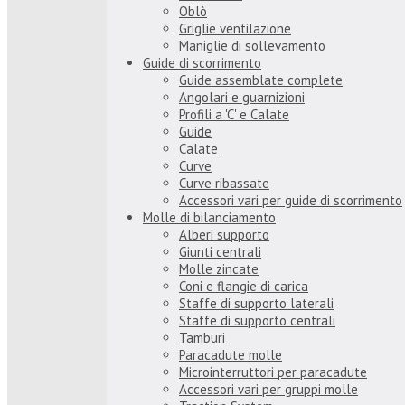
Oblò
Griglie ventilazione
Maniglie di sollevamento
Guide di scorrimento
Guide assemblate complete
Angolari e guarnizioni
Profili a 'C' e Calate
Guide
Calate
Curve
Curve ribassate
Accessori vari per guide di scorrimento
Molle di bilanciamento
Alberi supporto
Giunti centrali
Molle zincate
Coni e flangie di carica
Staffe di supporto laterali
Staffe di supporto centrali
Tamburi
Paracadute molle
Microinterruttori per paracadute
Accessori vari per gruppi molle