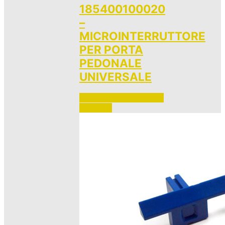
185400100020
–
MICROINTERRUTTORE
PER PORTA
PEDONALE
UNIVERSALE
Accedi per vedere i prezzi 
e ordinare