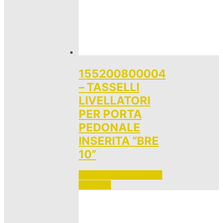
155200800004
– TASSELLI
LIVELLATORI
PER PORTA
PEDONALE
INSERITA “BRE
10”
Accedi per vedere i prezzi 
e ordinare