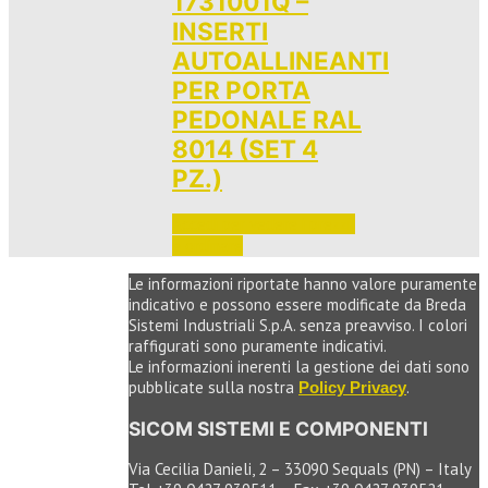
1731001Q –
INSERTI
AUTOALLINEANTI
PER PORTA
PEDONALE RAL
8014 (SET 4
PZ.)
Accedi per vedere i prezzi 
e ordinare
Le informazioni riportate hanno valore puramente
indicativo e possono essere modificate da Breda
Sistemi Industriali S.p.A. senza preavviso. I colori
raffigurati sono puramente indicativi.
Le informazioni inerenti la gestione dei dati sono
pubblicate sulla nostra
.
Policy Privacy
SICOM SISTEMI E COMPONENTI
Via Cecilia Danieli, 2 – 33090 Sequals (PN) – Italy