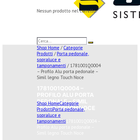
Nessun prodotto nel carrello.
Shop Home
/
Categorie
Prodotti
/
Porta pedonale,
sopraluce e
tamponamenti
/ 1781001Q0004
– Profilo Alu porta pedonale –
Simil legno Touch Noce
1781001Q0004 –
PROFILO ALU PORTA
PEDONALE – SIMIL
Shop Home
Categorie
LEGNO TOUCH NOCE
Prodotti
Porta pedonale,
sopraluce e
tamponamenti
1781001Q0004 –
Profilo Alu porta pedonale –
Simil legno Touch Noce