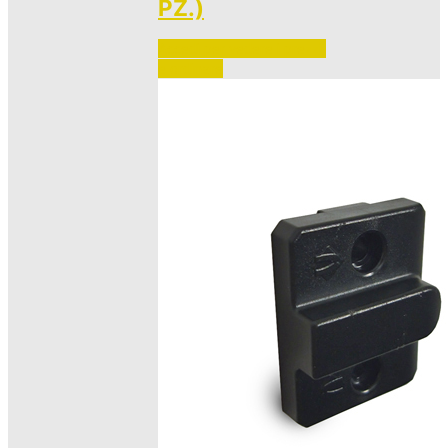
PZ.)
Accedi per vedere i prezzi 
e ordinare