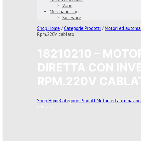
Varie
Merchandising
Software
Shop Home
/
Categorie Prodotti
/
Motori ed automa
Rpm.220V cablato
18210210 – MOTO
DIRETTA CON INVE
RPM.220V CABLA
Shop Home
Categorie Prodotti
Motori ed automazion
cablato