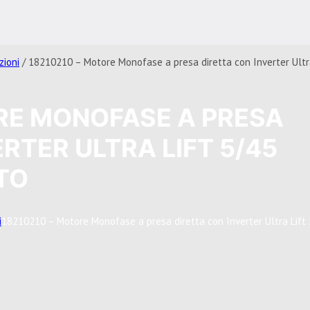
zioni
/ 18210210 – Motore Monofase a presa diretta con Inverter Ultra
RE MONOFASE A PRESA
RTER ULTRA LIFT 5/45
TO
i
18210210 – Motore Monofase a presa diretta con Inverter Ultra Lif