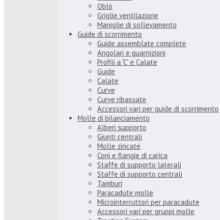
Oblò
Griglie ventilazione
Maniglie di sollevamento
Guide di scorrimento
Guide assemblate complete
Angolari e guarnizioni
Profili a 'C' e Calate
Guide
Calate
Curve
Curve ribassate
Accessori vari per guide di scorrimento
Molle di bilanciamento
Alberi supporto
Giunti centrali
Molle zincate
Coni e flangie di carica
Staffe di supporto laterali
Staffe di supporto centrali
Tamburi
Paracadute molle
Microinterruttori per paracadute
Accessori vari per gruppi molle