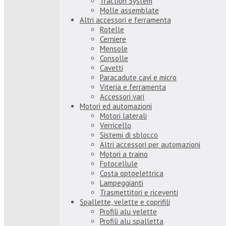
Traction System
Molle assemblate
Altri accessori e ferramenta
Rotelle
Cerniere
Mensole
Consolle
Cavetti
Paracadute cavi e micro
Viteria e ferramenta
Accessori vari
Motori ed automazioni
Motori laterali
Verricello
Sistemi di sblocco
Altri accessori per automazioni
Motori a traino
Fotocellule
Costa optoelettrica
Lampeggianti
Trasmettitori e riceventi
Spallette, velette e coprifili
Profili alu velette
Profili alu spalletta