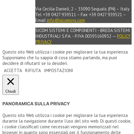
Via Cecilia Danieli, 2 – 33090 Sequals (PN) – Italy
Tel +39 0427 939511 – Fax +39 0427 939521 –
Email
info@sicomsys.com
SICOM SISTEMI E COMPONENTI - BREDA SISTEMI
INDUSTRIALI S.P.A. - P.IVA 00393160932 —
POLICY
PRIVACY
Questo sito Web utilizza i cookie per migliorare la tua esperienza.
Supponiamo che tu sappia di cosa stiamo parlando, ma puoi
decidere di rifiutarti se lo desideri.
ACCETTA
RIFIUTA
IMPOSTAZIONI
Chiudi
PANORAMICA SULLA PRIVACY
Questo sito Web utilizza i cookie per migliorare la tua esperienza
durante la navigazione durante l'uso del sito web. Di questi cookie,
i cookie classificati come necessari vengono memorizzati nel
browser in quanto sono essenziali per il funzionamento delle