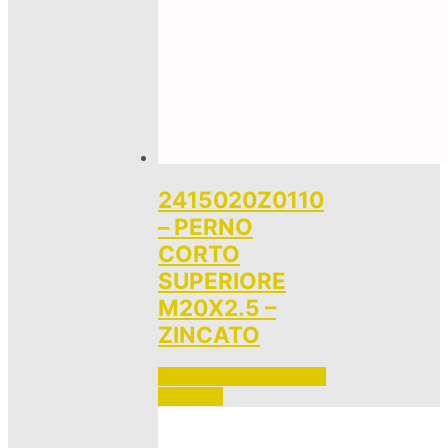
2415020Z0110
– PERNO
CORTO
SUPERIORE
M20X2.5 –
ZINCATO
Accedi per vedere i prezzi 
e ordinare