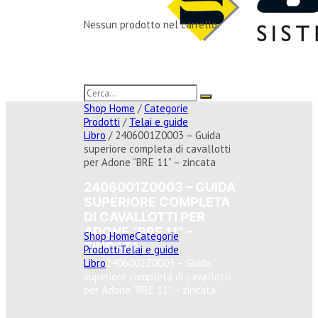
Nessun prodotto nel carrello.
Shop Home
/
Categorie
Prodotti
/
Telai e guide
Libro
/ 2406001Z0003 – Guida
superiore completa di cavallotti
per Adone “BRE 11” – zincata
2406001Z0003 – GUIDA
SUPERIORE COMPLETA
DI CAVALLOTTI PER
ADONE “BRE 11” –
Shop Home
Categorie
ZINCATA
Prodotti
Telai e guide
Libro
2406001Z0003 – Guida
superiore completa di cavallotti
per Adone “BRE 11” – zincata