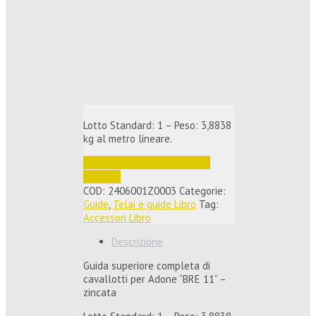
Lotto Standard: 1 – Peso: 3,8838
kg al metro lineare.
Accedi per vedere i prezzi e 
ordinare
COD:
2406001Z0003
Categorie:
Guide
,
Telai e guide Libro
Tag:
Accessori Libro
Descrizione
Guida superiore completa di
cavallotti per Adone “BRE 11” –
zincata