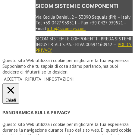
SICOM SISTEMI E COMPONENTI
Via Cecilia Danieli, 2 – 33090 Sequals (PN) – Italy
Tel +39 0427 939511 – Fax +39 0427 939521 –
Email
info@sicomsys.com
SICOM SISTEMI E COMPONENTI - BREDA SISTEMI
INDUSTRIALI S.P.A. - P.IVA 00393160932 —
POLICY
PRIVACY
Questo sito Web utilizza i cookie per migliorare la tua esperienza.
Supponiamo che tu sappia di cosa stiamo parlando, ma puoi
decidere di rifiutarti se lo desideri.
ACCETTA
RIFIUTA
IMPOSTAZIONI
Chiudi
PANORAMICA SULLA PRIVACY
Questo sito Web utilizza i cookie per migliorare la tua esperienza
durante la navigazione durante l'uso del sito web. Di questi cookie,