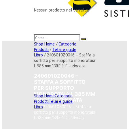
Nessun prodotto nel carrello.
Shop Home
/
Categorie
Prodotti
/
Telai e guide
Libro
/ 2406010Z0046 – Staffa a
soffitto per supporto monorotaia
L 385 mm “BRE’11” – zincata
2406010Z0046 –
STAFFA A SOFFITTO
PER SUPPORTO
MONOROTAIA L 385 MM
Shop Home
Categorie
“BRE’11” – ZINCATA
Prodotti
Telai e guide
Libro
2406010Z0046 – Staffa a
soffitto per supporto monorotaia
L 385 mm “BRE’11” – zincata