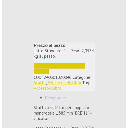
Prezzo al pezzo
Lotto Standard: 1 – Peso: 2,0334
kg al pezzo.
Accedi per vedere i prezzi e 
ordinare
COD:
2406010Z0046
Categorie:
Staffe
,
Telai e guide Libro
Tag:
Accessori Libro
Descrizione
Staffa a soffitto per supporto
monorotaia L 385 mm “BRE’11” –
zincata