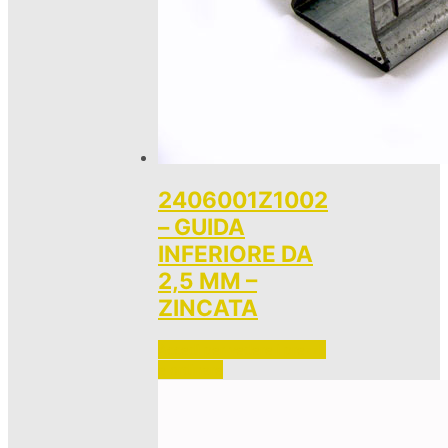
2406001Z1002
– GUIDA
INFERIORE DA
2,5 MM –
ZINCATA
Accedi per vedere i prezzi 
e ordinare